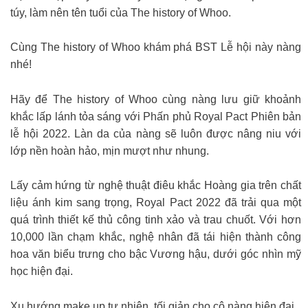
túy, làm nên tên tuổi của The history of Whoo.
Cùng The history of Whoo khám phá BST Lễ hội này nàng
nhé!
Hãy để The history of Whoo cùng nàng lưu giữ khoảnh
khắc lấp lánh tỏa sáng với Phấn phủ Royal Pact Phiên bản
lễ hội 2022. Làn da của nàng sẽ luôn được nâng niu với
lớp nền hoàn hảo, mịn mượt như nhung.
Lấy cảm hứng từ nghệ thuật điêu khắc Hoàng gia trên chất
liệu ánh kim sang trọng, Royal Pact 2022 đã trải qua một
quá trình thiết kế thủ công tinh xảo và trau chuốt. Với hơn
10,000 lần chạm khắc, nghệ nhân đã tái hiện thành công
hoa văn biểu trưng cho bậc Vương hậu, dưới góc nhìn mỹ
học hiện đại.
Xu hướng make up tự nhiên, tối giản cho cô nàng hiện đại