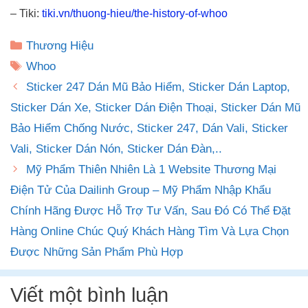
– Tiki:
tiki.vn/thuong-hieu/the-history-of-whoo
Danh
Thương Hiệu
mục
Thẻ
Whoo
Sticker 247 Dán Mũ Bảo Hiểm, Sticker Dán Laptop,
Sticker Dán Xe, Sticker Dán Điện Thoại, Sticker Dán Mũ
Bảo Hiểm Chống Nước, Sticker 247, Dán Vali, Sticker
Vali, Sticker Dán Nón, Sticker Dán Đàn,..
Mỹ Phẩm Thiên Nhiên Là 1 Website Thương Mại
Điện Tử Của Dailinh Group – Mỹ Phẩm Nhập Khẩu
Chính Hãng Được Hỗ Trợ Tư Vấn, Sau Đó Có Thể Đặt
Hàng Online Chúc Quý Khách Hàng Tìm Và Lựa Chọn
Được Những Sản Phẩm Phù Hợp
Viết một bình luận