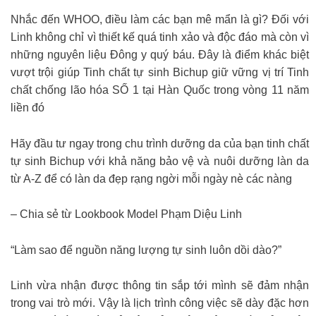
Nhắc đến WHOO, điều làm các bạn mê mẩn là gì? Đối với
Linh không chỉ vì thiết kế quá tinh xảo và độc đáo mà còn vì
những nguyên liệu Đông y quý báu. Đây là điểm khác biệt
vượt trội giúp Tinh chất tự sinh Bichup giữ vững vị trí Tinh
chất chống lão hóa SỐ 1 tại Hàn Quốc trong vòng 11 năm
liền đó
Hãy đầu tư ngay trong chu trình dưỡng da của bạn tinh chất
tự sinh Bichup với khả năng bảo vệ và nuôi dưỡng làn da
từ A-Z để có làn da đẹp rạng ngời mỗi ngày nè các nàng
– Chia sẻ từ Lookbook Model Phạm Diệu Linh
“Làm sao để nguồn năng lượng tự sinh luôn dồi dào?”
Linh vừa nhận được thông tin sắp tới mình sẽ đảm nhận
trong vai trò mới. Vậy là lịch trình công việc sẽ dày đặc hơn