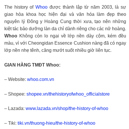
The history of
Whoo
được thành lập từ năm 2003, là sự
giao hòa khoa học hiện đại và văn hóa làm đẹp theo
nguyên lý Đông y Hoàng Cung thời xưa, tạo nên những
kiệt tác bảo dưỡng làn da chỉ dành riêng cho các nữ hoàng.
Whoo
Không còn lo ngại về lớp nền dày cộm, kém đều
màu, vì với Cheongidan Essence Cushion nàng đã có ngay
lớp nền nhẹ tênh, căng mướt suốt nhiều giờ liên tục.
GIAN HÀNG TMĐT Whoo:
– Website:
whoo.com.vn
– Shopee:
shopee.vn/thehistoryofwhoo_officialstore
– Lazada:
www.lazada.vn/shop/the-history-of-whoo
– Tiki:
tiki.vn/thuong-hieu/the-history-of-whoo