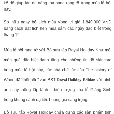
kế để giúp làn da nàng tỏa sáng rạng rỡ trong mùa lễ hội
này.
Sở hữu ngay bộ Lịch mùa Vọng trị giá 1.840.000 VNĐ
bằng cách đặt lịch hẹn mua sắm các ngày đặc biệt trong
tháng 12
Mùa lễ hội rạng rỡ với Bộ sưu tập Royal Holiday Như một
món quà đặc biệt dành tặng cho những tín đồ skincare
trong mùa lễ hội này, các nhà chế tác của The history of
Whoo đã “thổi hồn” vào BST 𝐑𝐨𝐲𝐚𝐥 𝐇𝐨𝐥𝐢𝐝𝐚𝐲 𝐄𝐝𝐢𝐭𝐢𝐨𝐧 với hình
ảnh cây thông lấp lánh – biểu tượng của lễ Giáng Sinh
trong khung cảnh dạ tiệc hoàng gia sang trọng.
Bộ sưu tập Royal Holiday chứa đựng các sản phẩm tinh