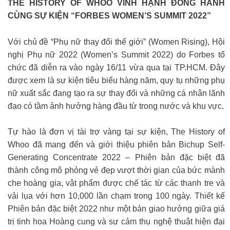
THE HISTORY OF WHOO VINH HẠNH ĐỒNG HÀNH
CÙNG SỰ KIỆN “FORBES WOMEN’S SUMMIT 2022”
Với chủ đề “Phụ nữ thay đổi thế giới” (Women Rising), Hội
nghị Phụ nữ 2022 (Women’s Summit 2022) do Forbes tổ
chức đã diễn ra vào ngày 16/11 vừa qua tại TP.HCM. Đây
được xem là sự kiện tiêu biểu hàng năm, quy tụ những phụ
nữ xuất sắc đang tạo ra sự thay đổi và những cá nhân lãnh
đạo có tầm ảnh hưởng hàng đầu từ trong nước và khu vực.
Tự hào là đơn vị tài trợ vàng tại sự kiện, The History of
Whoo đã mang đến và giới thiệu phiên bản Bichup Self-
Generating Concentrate 2022 – Phiên bản đặc biệt đã
thành công mô phỏng vẻ đẹp vượt thời gian của bức mành
che hoàng gia, vật phẩm được chế tác từ các thanh tre và
vải lụa với hơn 10,000 lần chạm trong 100 ngày. Thiết kế
Phiên bản đặc biệt 2022 như một bản giao hưởng giữa giá
trị tinh hoa Hoàng cung và sự cảm thụ nghệ thuật hiện đại