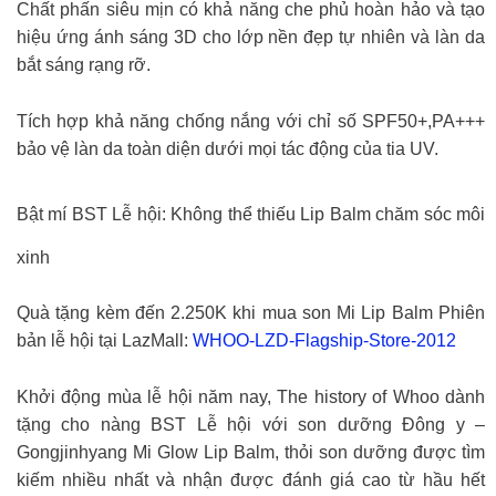
Chất phấn siêu mịn có khả năng che phủ hoàn hảo và tạo
hiệu ứng ánh sáng 3D cho lớp nền đẹp tự nhiên và làn da
bắt sáng rạng rỡ.
Tích hợp khả năng chống nắng với chỉ số SPF50+,PA+++
bảo vệ làn da toàn diện dưới mọi tác động của tia UV.
Bật mí BST Lễ hội: Không thể thiếu Lip Balm chăm sóc môi
xinh
Quà tặng kèm đến 2.250K khi mua son Mi Lip Balm Phiên
bản lễ hội tại LazMall:
WHOO-LZD-Flagship-Store-2012
Khởi động mùa lễ hội năm nay, The history of Whoo dành
tặng cho nàng BST Lễ hội với son dưỡng Đông y –
Gongjinhyang Mi Glow Lip Balm, thỏi son dưỡng được tìm
kiếm nhiều nhất và nhận được đánh giá cao từ hầu hết