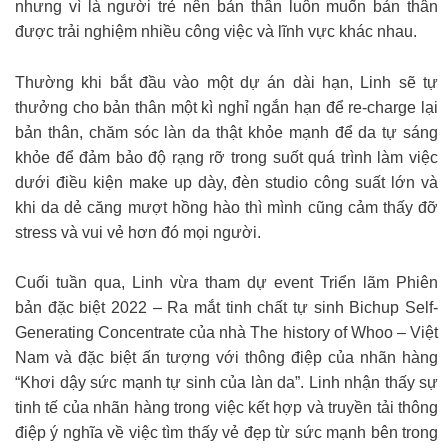
nhưng vì là người trẻ nên bản thân luôn muốn bản thân
được trải nghiệm nhiều công việc và lĩnh vực khác nhau.
Thường khi bắt đầu vào một dự án dài hạn, Linh sẽ tự
thưởng cho bản thân một kì nghỉ ngắn hạn để re-charge lại
bản thân, chăm sóc làn da thật khỏe mạnh để da tự sáng
khỏe để đảm bảo độ rạng rỡ trong suốt quá trình làm việc
dưới điều kiện make up dày, đèn studio công suất lớn và
khi da dẻ căng mượt hồng hào thì mình cũng cảm thấy đỡ
stress và vui vẻ hơn đó mọi người.
Cuối tuần qua, Linh vừa tham dự event Triển lãm Phiên
bản đặc biệt 2022 – Ra mắt tinh chất tự sinh Bichup Self-
Generating Concentrate của nhà The history of Whoo – Việt
Nam và đặc biệt ấn tượng với thông điệp của nhãn hàng
“Khơi dậy sức mạnh tự sinh của làn da”. Linh nhận thấy sự
tinh tế của nhãn hàng trong việc kết hợp và truyền tải thông
điệp ý nghĩa về việc tìm thấy vẻ đẹp từ sức mạnh bên trong