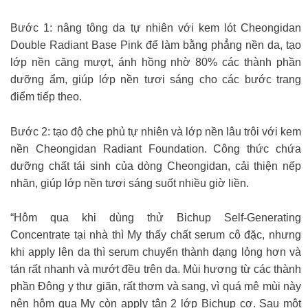
Bước 1: nâng tông da tự nhiên với kem lót Cheongidan
Double Radiant Base Pink để làm bằng phẳng nền da, tạo
lớp nền căng mượt, ánh hồng nhờ 80% các thành phần
dưỡng ẩm, giúp lớp nền tươi sáng cho các bước trang
điểm tiếp theo.
Bước 2: tạo độ che phủ tự nhiên và lớp nền lâu trôi với kem
nền Cheongidan Radiant Foundation. Công thức chứa
dưỡng chất tái sinh của dòng Cheongidan, cải thiện nếp
nhăn, giúp lớp nền tươi sáng suốt nhiều giờ liền.
“Hôm qua khi dùng thử Bichup Self-Generating
Concentrate tại nhà thì My thấy chất serum cô đặc, nhưng
khi apply lên da thì serum chuyển thành dạng lỏng hơn và
tán rất nhanh và mướt đều trên da. Mùi hương từ các thành
phần Đông y thư giãn, rất thơm và sang, vì quá mê mùi này
nên hôm qua My còn apply tận 2 lớp Bichup cơ. Sau một