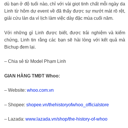
dù bạn ở độ tuổi nào, chỉ với vài giọt tinh chất mỗi ngày da
Linh từ hôm dự event về đã thấy được sự mướt mát rõ rệt,
giải cứu làn da vì lịch làm việc dày đặc mùa cuối năm.
Với những gì Linh được biết, được trải nghiệm và kiểm
chứng, Linh tin rằng các bạn sẽ hài lòng với kết quả mà
Bichup đem lại.
– Chia sẻ từ Model Phạm Linh
GIAN HÀNG TMĐT Whoo:
– Website:
whoo.com.vn
– Shopee:
shopee.vn/thehistoryofwhoo_officialstore
– Lazada:
www.lazada.vn/shop/the-history-of-whoo