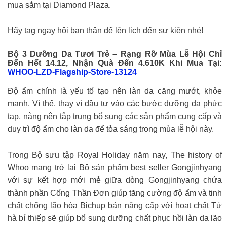
mua sắm tại Diamond Plaza.
Hãy tag ngay hội bạn thân để lên lịch đến sự kiện nhé!
Bộ 3 Dưỡng Da Tươi Trẻ – Rạng Rỡ Mùa Lễ Hội Chỉ
Đến Hết 14.12, Nhận Quà Đến 4.610K Khi Mua Tại:
WHOO-LZD-Flagship-Store-13124
Độ ẩm chính là yếu tố tạo nên làn da căng mướt, khỏe
mạnh. Vì thế, thay vì đầu tư vào các bước dưỡng da phức
tạp, nàng nên tập trung bổ sung các sản phẩm cung cấp và
duy trì độ ẩm cho làn da để tỏa sáng trong mùa lễ hội này.
Trong Bộ sưu tập Royal Holiday năm nay, The history of
Whoo mang trở lại Bộ sản phẩm best seller Gongjinhyang
với sự kết hợp mới mẻ giữa dòng Gongjinhyang chứa
thành phần Cống Thần Đơn giúp tăng cường độ ẩm và tinh
chất chống lão hóa Bichup bản nâng cấp với hoạt chất Tử
hà bí thiếp sẽ giúp bổ sung dưỡng chất phục hồi làn da lão