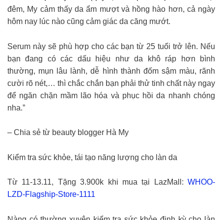
đêm, My cảm thấy da ẩm mượt và hồng hào hơn, cả ngày
hôm nay lúc nào cũng cảm giác da căng mướt.
Serum này sẽ phù hợp cho các bạn từ 25 tuổi trở lên. Nếu
bạn đang có các dấu hiệu như da khô ráp hơn bình
thường, mụn lâu lành, dễ hình thành đốm sậm màu, rãnh
cười rõ nét,… thì chắc chắn bạn phải thử tinh chất này ngay
để ngăn chặn mầm lão hóa và phục hồi da nhanh chóng
nha.”
– Chia sẻ từ beauty blogger Hà My
Kiểm tra sức khỏe, tái tạo năng lượng cho làn da
Từ 11-13.11, Tặng 3.900k khi mua tại LazMall:
WHOO-
LZD-Flagship-Store-1111
Nàng có thường xuyên kiểm tra sức khỏe định kỳ cho làn