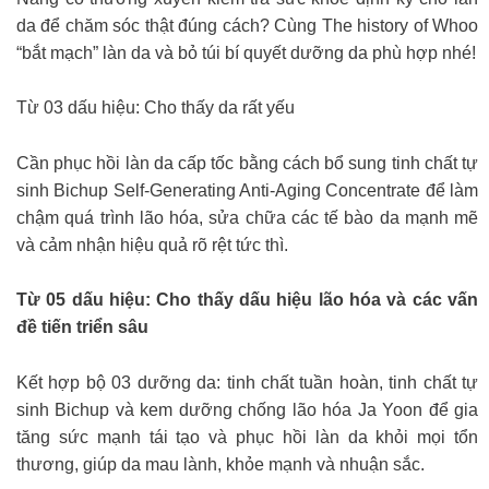
da để chăm sóc thật đúng cách? Cùng The history of Whoo
“bắt mạch” làn da và bỏ túi bí quyết dưỡng da phù hợp nhé!
Từ 03 dấu hiệu: Cho thấy da rất yếu
Cần phục hồi làn da cấp tốc bằng cách bổ sung tinh chất tự
sinh Bichup Self-Generating Anti-Aging Concentrate để làm
chậm quá trình lão hóa, sửa chữa các tế bào da mạnh mẽ
và cảm nhận hiệu quả rõ rệt tức thì.
Từ 05 dấu hiệu: Cho thấy dấu hiệu lão hóa và các vấn
đề tiến triển sâu
Kết hợp bộ 03 dưỡng da: tinh chất tuần hoàn, tinh chất tự
sinh Bichup và kem dưỡng chống lão hóa Ja Yoon để gia
tăng sức mạnh tái tạo và phục hồi làn da khỏi mọi tổn
thương, giúp da mau lành, khỏe mạnh và nhuận sắc.