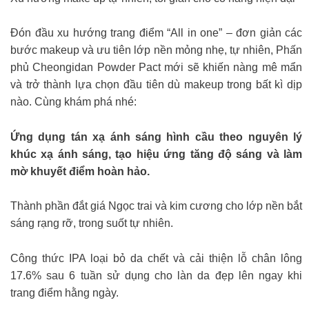
Đón đầu xu hướng trang điểm “All in one” – đơn giản các
bước makeup và ưu tiên lớp nền mỏng nhẹ, tự nhiên, Phấn
phủ Cheongidan Powder Pact mới sẽ khiến nàng mê mẩn
và trở thành lựa chọn đầu tiên dù makeup trong bất kì dịp
nào. Cùng khám phá nhé:
Ứng dụng tán xạ ánh sáng hình cầu theo nguyên lý
khúc xạ ánh sáng, tạo hiệu ứng tăng độ sáng và làm
mờ khuyết điểm hoàn hảo.
Thành phần đắt giá Ngọc trai và kim cương cho lớp nền bắt
sáng rạng rỡ, trong suốt tự nhiên.
Công thức IPA loại bỏ da chết và cải thiện lỗ chân lông
17.6% sau 6 tuần sử dụng cho làn da đẹp lên ngay khi
trang điểm hằng ngày.