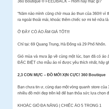
360 Boutique ® FEEDBACK – Hôm nay mặc gì?
“Năm nào mình cũng chờ mua áo thun của 360® vì th
ra ngoài thoải mái, khoác thêm chiếc sơ mi kẻ nữa là 
Ở ĐÂY CÓ ÁO ẤM GIÁ TỐT!!!
Chỉ tại: 69 Quang Trung, Hà Đông và 29 Phố Nhổn.
Gió mùa và mưa ập về cùng một lúc, bạn đã có á
ĐẶC BIỆT cho mẫu áo nỉ được yêu thích nhất, hãy g
2,3 CON MỰC – ĐỒ MỚI XỊN CỰC! 360 Boutique
Bạn chưa tin ư, cùng dạo một vòng quanh store của 3
nhiều đồ mới đẹp trên kệ để bạn thỏa sức lựa chọn đ
KHOÁC GIÓ ĐA NĂNG | CHIẾC ÁO 5 TRONG 1