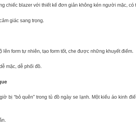
g chiếc blazer với thiết kế đơn giản không kén người mặc, có th
 cảm giác sang trọng.
 lên form tự nhiên, tạo form tốt, che được những khuyết điểm.
dễ mặc, dễ phối đồ.
que
iờ bị “bỏ quên” trong tủ đồ ngày se lạnh. Một kiểu áo kinh 
ắn.