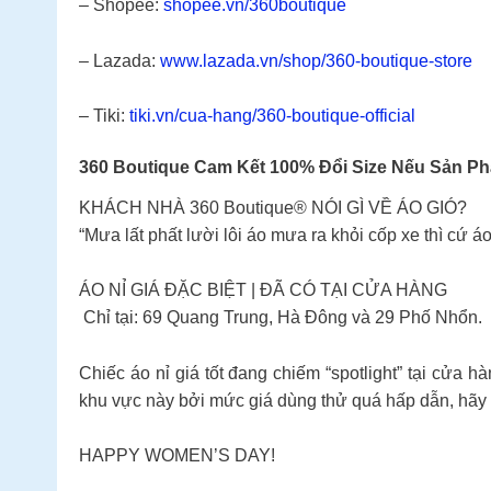
– Shopee:
shopee.vn/360boutique
– Lazada:
www.lazada.vn/shop/360-boutique-store
– Tiki:
tiki.vn/cua-hang/360-boutique-official
360 Boutique Cam Kết 100% Đổi Size Nếu Sản 
KHÁCH NHÀ 360 Boutique® NÓI GÌ VỀ ÁO GIÓ?
“Mưa lất phất lười lôi áo mưa ra khỏi cốp xe thì cứ á
ÁO NỈ GIÁ ĐẶC BIỆT | ĐÃ CÓ TẠI CỬA HÀNG
Chỉ tại: 69 Quang Trung, Hà Đông và 29 Phố Nhổn.
Chiếc áo nỉ giá tốt đang chiếm “spotlight” tại cửa h
khu vực này bởi mức giá dùng thử quá hấp dẫn, hãy 
HAPPY WOMEN’S DAY!