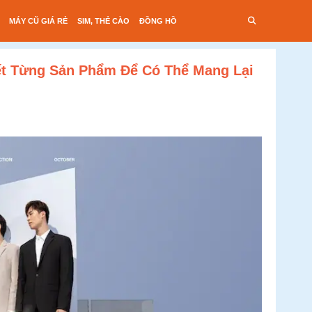
MÁY CŨ GIÁ RẺ
SIM, THẺ CÀO
ĐỒNG HỒ
ết Từng Sản Phẩm Để Có Thể Mang Lại