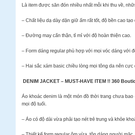
Là item được săn đón nhiều nhất mỗi khi thu về, nhữn
– Chất liệu dạ dày dặn giữ ấm rất tốt, độ bền cao tạo
– Đường may cẩn thận, tỉ mỉ với độ hoàn thiện cao.
– Form dáng regular phù hợp với mọi vóc dáng với độ
– Hai sắc xám basic chiều lòng mọi tông da nên cực 
DENIM JACKET – MUST-HAVE ITEM !! 360 Bouti
Áo khoác denim là một món đồ thời trang chưa bao g
mọi độ tuổi.
– Áo có độ dài vừa phải tạo nét trẻ trung và khỏe kho
– Thiết kế form regular ôm vừa, tôn dáng người mặc.