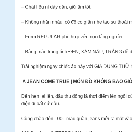
– Chất liệu nỉ dày dặn, giữ ấm tốt.
– Không nhăn nhàu, có độ co giãn nhẹ tạo sự thoải m
– Form REGULAR phù hợp với mọi dáng người.
– Bảng màu trung tính ĐEN, XÁM NÂU, TRẮNG dễ dà
Trải nghiệm ngay chiếc áo này với GIÁ DÙNG THỬ h
A JEAN COME TRUE | MÓN ĐỒ KHÔNG BAO GIỜ 
Đến hẹn lại lên, đầu thu đông là thời điểm lên ngôi c
diện đi bất cứ đâu.
Cùng chào đón 1001 mẫu quần jeans mới ra mắt vào 