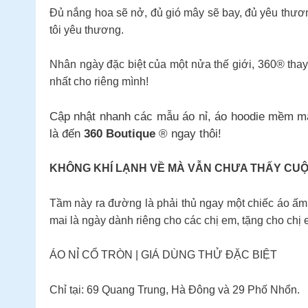
Đủ nắng hoa sẽ nở, đủ gió mây sẽ bay, đủ yêu thươ
tôi yêu thương.
Nhân ngày đặc biệt của một nửa thế giới, 360® thay
nhất cho riêng mình!
Cập nhật nhanh các mẫu áo nỉ, áo hoodie mềm mại
là đến
360 Boutique
® ngay thôi!
KHÔNG KHÍ LẠNH VỀ MÀ VẪN CHƯA THẤY CUỘC
Tầm này ra đường là phải thủ ngay một chiếc áo ấm.
mai là ngày dành riêng cho các chị em, tặng cho chị 
ÁO NỈ CỔ TRÒN | GIÁ DÙNG THỬ ĐẶC BIỆT
Chỉ tại: 69 Quang Trung, Hà Đông và 29 Phố Nhổn.