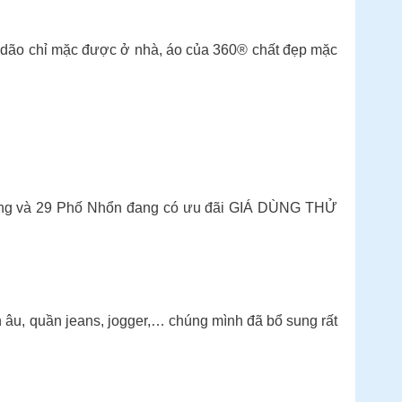
i dão chỉ mặc được ở nhà, áo của 360® chất đẹp mặc
Đông và 29 Phố Nhổn đang có ưu đãi GIÁ DÙNG THỬ
n âu, quần jeans, jogger,… chúng mình đã bổ sung rất