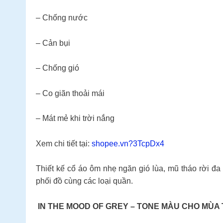
– Chống nước
– Cản bụi
– Chống gió
– Co giãn thoải mái
– Mát mẻ khi trời nắng
Xem chi tiết tại:
shopee.vn?3TcpDx4
Thiết kế cổ áo ôm nhẹ ngăn gió lùa, mũ tháo rời đa 
phối đồ cùng các loại quần.
IN THE MOOD OF GREY – TONE MÀU CHO MÙA 