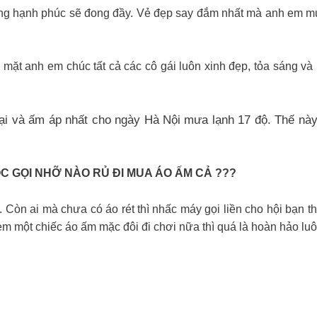
ng hạnh phúc sẽ đong đầy. Vẻ đẹp say đắm nhất mà anh em muốn
 mặt anh em chúc tất cả các cô gái luôn xinh đẹp, tỏa sáng v
 và ấm áp nhất cho ngày Hà Nội mưa lạnh 17 độ. Thế này t
 GỌI NHỠ NÀO RỦ ĐI MUA ÁO ẤM CẢ ???
 Còn ai mà chưa có áo rét thì nhấc máy gọi liền cho hội bạn 
em một chiếc áo ấm mặc đôi đi chơi nữa thì quá là hoàn hảo luô