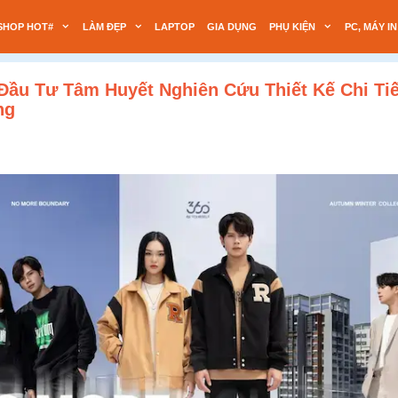
SHOP HOT#
LÀM ĐẸP
LAPTOP
GIA DỤNG
PHỤ KIỆN
PC, MÁY IN
Đầu Tư Tâm Huyết Nghiên Cứu Thiết Kế Chi Ti
ng