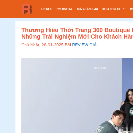
Chuyển
DEALS
*MOINHAT
MÃ GIẢM GIÁ
#HOTHOT#
#
đến
nội
dung
Thương Hiệu Thời Trang 360 Boutique 
Những Trải Nghiệm Mới Cho Khách Hà
Chủ Nhật, 26-01-2025
Bởi
REVIEW GIÁ