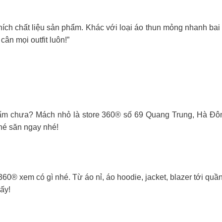
ích chất liệu sản phẩm. Khác với loại áo thun mỏng nhanh ba
cân mọi outfit luôn!”
o ấm chưa? Mách nhỏ là store 360® số 69 Quang Trung, Hà 
hé săn ngay nhé!
60® xem có gì nhé. Từ áo nỉ, áo hoodie, jacket, blazer tới quầ
ấy!