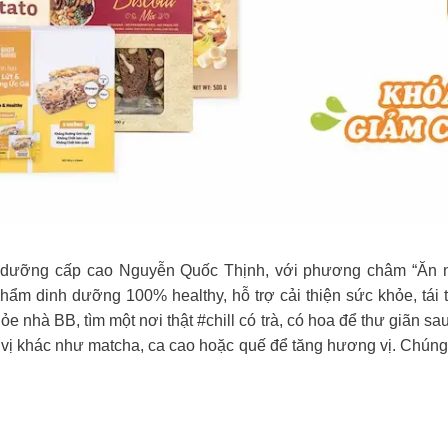
h dưỡng cấp cao Nguyễn Quốc Thịnh, với phương châm “Ăn 
phẩm dinh dưỡng 100% healthy, hỗ trợ cải thiện sức khỏe, tá
e nhà BB, tìm một nơi thật #chill có trà, có hoa để thư giãn s
vị khác như matcha, ca cao hoặc quế để tăng hương vị. Chúng