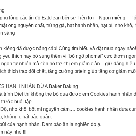
ing
ụ lòng các tín đồ Eatclean bởi sự Tiện lợi – Ngon miệng – Tố
 ong nguyên chất, trứng gà, hạt hạnh nhân, hạt bí, nho khô, hạt
ăn sáng
n kiêng đã được nâng cấp! Cùng tìm hiểu và đặt mua ngay nào️!
yêu thích nay bổ sung thêm vị “bò ngô phomai” cực thơm ngo
ngon tự nhiên mà còn hỗ trợ chị em giảm c.ân – giữ dáng hiệu
h thích trao đổi chất, tăng cường prtein giúp tăng cơ giảm m.ỡ
ES HẠNH NHÂN DỪA Baker Baking
á trình Diet thì không thể bỏ qua được em Cookies hạnh nhân 
trước buổi tập
 Độ, nho khô, bột mì nguyên cám,… cookies hạnh nhân dừa cun
u, không c.hất bảo quản.
bùi của hạnh nhân. Đảm bảo ăn là nghiền đó ạ.
 này nhé !!!