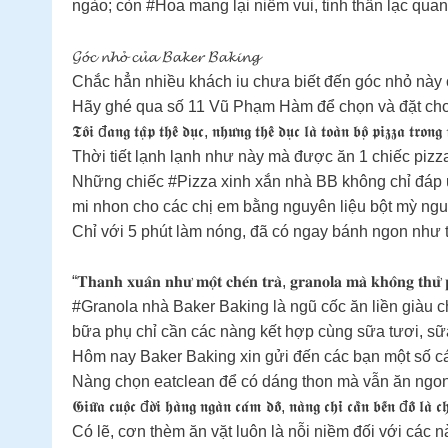
ngào; còn #Hoa mang lại niềm vui, tinh thần lạc qua
𝓖𝓸́𝓬 𝓷𝓱𝓸̉ 𝓬𝓾̉𝓪 𝓑𝓪𝓴𝓮𝓻 𝓑𝓪𝓴𝓲𝓷𝓰
Chắc hẳn nhiều khách iu chưa biết đến góc nhỏ này 
Hãy ghé qua số 11 Vũ Phạm Hàm để chọn và đặt cho 
𝕿𝖔̂𝖎 đ𝖆𝖓𝖌 𝖙𝖆̣̂𝖕 𝖙𝖍𝖊̂̉ 𝖉𝖚̣𝖈, 𝖓𝖍𝖚̛𝖓𝖌 𝖙𝖍𝖊̂̉ 𝖉𝖚̣𝖈 𝖑𝖆̀ 𝖙𝖔𝖆̀𝖓 𝖇𝖔̣̂ 𝖕𝖎𝖟𝖟𝖆 𝖙𝖗𝖔𝖓𝖌 
Thời tiết lạnh lạnh như này mà được ăn 1 chiếc pizz
Những chiếc #Pizza xinh xắn nhà BB không chỉ đáp 
mi nhon cho các chị em bằng nguyên liệu bột mỳ ng
Chỉ với 5 phút làm nóng, đã có ngay bánh ngon như 
“𝐓𝐡𝐚𝐧𝐡 𝐱𝐮𝐚̂𝐧 𝐧𝐡𝐮̛ 𝐦𝐨̣̂𝐭 𝐜𝐡𝐞́𝐧 𝐭𝐫𝐚̀, 𝐠𝐫𝐚𝐧𝐨𝐥𝐚 𝐦𝐚̀ 𝐤𝐡𝐨̂𝐧𝐠 𝐭
#Granola nhà Baker Baking là ngũ cốc ăn liền giàu ch
bữa phụ chỉ cần các nàng kết hợp cùng sữa tươi, sữ
Hôm nay Baker Baking xin gửi đến các bạn một số c
Nàng chọn eatclean để có dáng thon mà vẫn ăn ngon
𝕲𝖎𝖚̛̃𝖆 𝖈𝖚𝖔̣̂𝖈 đ𝖔̛̀𝖎 𝖍𝖆̀𝖓𝖌 𝖓𝖌𝖆̀𝖓 𝖈𝖆́𝖒 𝖉𝖔̂̃, 𝖓𝖆̀𝖓𝖌 𝖈𝖍𝖎̉ 𝖈𝖆̂̀𝖓 𝖇𝖊̂́𝖓 đ𝖔̂̃ 𝖑𝖆̀ 𝖈
Có lẽ, cơn thèm ăn vặt luôn là nỗi niềm đối với các