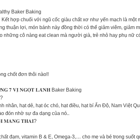
althy Baker Baking
Kết hợp chuối với ngũ cốc giàu chất xơ như yến mạch là một m
cùng thuận lợi, món bánh này đồng thời có thể giảm viêm, giảm m
những cô nàng eat clean mà người già, trẻ nhỏ hay phụ nữ có
ng chốt đơn thôi nào!!
̛𝐎̛̃𝐍𝐆 𝟕 𝐕𝐈̣ 𝐍𝐆𝐎̣𝐓 𝐋𝐀̀𝐍𝐇 Baker Baking
t?
ân, hạt dẻ, hạt óc chó, hạt điều, hạt bí Ấn Độ, Nam Việt Quất
hào đón nhờ sự đa dạng của nó..
̀𝐍𝐇 𝐌𝐀𝐍𝐆 𝐓𝐇𝐀𝐈?
chất đạm, vitamin B & E, Omega-3,… cho mẹ và bé trong suốt qu