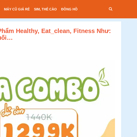
MÁY CŨ GIÁ RẺ
SIM, THẺ CÀO
ĐỒNG HỒ
hẩm Healthy, Eat_clean, Fitness Như:
huối…