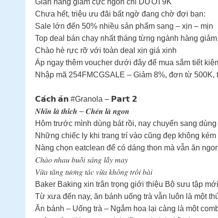
Gian hàng giảm cực ngon chỉ DƯỚI 9K
Chưa hết, triệu ưu đãi bất ngờ đang chờ đợi bạn:
Sale lớn đến 50% nhiều sản phẩm sang – xịn – mịn
Top deal bán chạy nhất tháng từng ngành hàng giảm
Chào hè rực rỡ với toàn deal xịn giá xinh
Áp ngay thêm voucher dưới đây để mua sắm tiết kiệm
Nhập mã 254FMCGSALE – Giảm 8%, đơn từ 500K, t
𝗖𝗮́𝗰𝗵 𝗮̆𝗻 #Granola – 𝗣𝗮𝗿𝘁 𝟮
𝑵𝒉𝒊̀𝒏 𝒍𝒂̀ 𝒕𝒉𝒊́𝒄𝒉 – 𝑪𝒉𝒆́𝒏 𝒍𝒂̀ 𝒏𝒈𝒐𝒏
Hôm trước mình dùng bát rồi, nay chuyển sang dùng 
Những chiếc ly khi trang trí vào cũng đẹp không kém
Nàng chọn eatclean để có dáng thon mà vẫn ăn ngon
𝐶ℎ𝑎̀𝑜 𝑛ℎ𝑎𝑢 𝑏𝑢𝑜̂̉𝑖 𝑠𝑎́𝑛𝑔 𝑙𝑎̂́𝑦 𝑚𝑎𝑦
𝑉𝑢̛̀𝑎 𝑡𝑎̆𝑛𝑔 𝑡𝑢̛𝑜̛𝑛𝑔 𝑡𝑎́𝑐 𝑣𝑢̛̀𝑎 𝑘ℎ𝑜̂𝑛𝑔 𝑡𝑟𝑜̂𝑖 𝑏𝑎̀𝑖
Baker Baking xin trân trọng giới thiệu Bộ sưu tập mới “𝐁𝐚́
Từ xưa đến nay, ăn bánh uống trà vẫn luôn là một thú
Ăn bánh – Uống trà – Ngắm hoa lại càng là một comb