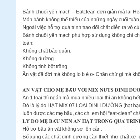
Bánh chuối yến mạch – Eatclean đơn giản mà lại He
Món bánh không thể thiếu của những ngày cuối tuần. 
Ngoài việc hỗ trợ quá trình trao đổi chất diễn ra vô 
Bánh chuối yến mạch phù hợp sử dụng không chỉ cho 
toàn:
Không chất bảo quản,
Không đường
Không tinh bột trắng
Ăn vặt đã đời mà không lo b é o- Chần chừ gì mà khô
𝐀̆𝐍 𝐕𝐀̣̆𝐓 𝐂𝐇𝐎 𝐌𝐄̣ 𝐁𝐀̂̀𝐔 𝐕𝐎̛́𝐈 𝐌𝐈𝐗 𝐍𝐔𝐓𝐒 𝐃𝐈𝐍𝐇 𝐃
Ăn 1 loại thì ngán mà mua nhiều loại thì ăn không hế
Đó là lý do HẠT MIX 07 LOẠI DINH DƯỠNG (hạt hạnh nh
luôn được các mẹ bầu, các chị em hội “eat-clean” c
𝐋𝐘́ 𝐃𝐎 𝐌𝐄̣ 𝐁𝐀̂̀𝐔 𝐍𝐄̂𝐍 𝐀̆𝐍 𝐇𝐀̣𝐓 𝐓𝐑𝐎𝐍𝐆 𝐐𝐔𝐀́ 𝐓𝐑𝐈
Hỗ trợ bầu ăn vặt không sợ lên cân.
Bổ xung các chất dinh dưỡng cần thiết như chất xơ, 