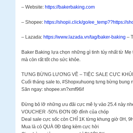
– Website:
https://bakerbaking.com
– Shopee:
https://shopii.click/go/ee_temp??https://
– Lazada:
https://www.lazada.vn/tag/baker-baking
– T
Baker Baking lựa chọn những gì tinh túy nhất từ Mẹ 
mà còn rất tốt cho sức khỏe.
TƯNG BỪNG LƯƠNG VỀ – TIỆC SALE CỰC KH
Cuối tháng sale to, #Shopxuhuong tưng bừng bung n
Săn ngay: shopee.vn?xmf96if
Đừng bỏ lỡ những ưu đãi cực mê ly vào 25.4 này nh
VOUCHER -50% ĐƠN 0Đ đỉnh của chóp
Deal sale cực sốc còn CHỈ 1K từng khung giờ 0H, 9
Mua là có QUÀ 0Đ tặng kèm cực hời