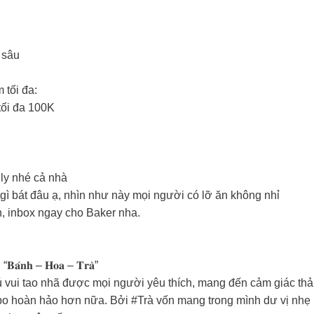
 sâu
 tối đa:
ối đa 100K
ly nhé cả nhà
 gì bát đâu ạ, nhìn như này mọi người có lỡ ăn không nhỉ
, inbox ngay cho Baker nha.
𝐡 – 𝐇𝐨𝐚 – 𝐓𝐫𝐚̀”
 vui tao nhã được mọi người yêu thích, mang đến cảm giác thảnh
o hoàn hảo hơn nữa. Bởi #Trà vốn mang trong mình dư vị nhẹ 