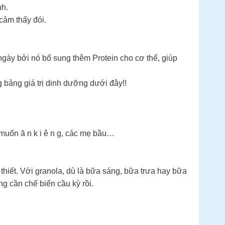
nh.
cảm thấy đói.
gày bởi nó bổ sung thêm Protein cho cơ thể, giúp
g bảng giá trị dinh dưỡng dưới đây!!
 muốn ă n k i ê n g, các mẹ bầu…
thiết. Với granola, dù là bữa sáng, bữa trưa hay bữa
g cần chế biến cầu kỳ rồi.