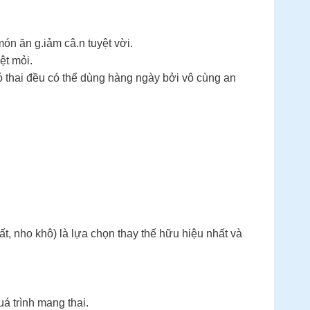
ón ăn g.iảm câ.n tuyệt vời.
ệt mỏi.
 thai đều có thể dùng hàng ngày bởi vô cùng an
, nho khô) là lựa chọn thay thế hữu hiệu nhất và
á trình mang thai.