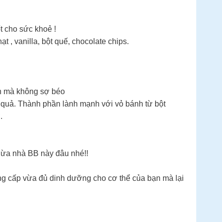
t cho sức khoẻ !
 , vanilla, bột quế, chocolate chips.
n mà không sợ béo
 quả. Thành phần lành mạnh với vỏ bánh từ bột
.
dừa nhà BB này đâu nhé!!
g cấp vừa đủ dinh dưỡng cho cơ thể của bạn mà lại