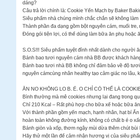
dáng?
Câu trả lời chính là: Cookie Yến Mạch by Baker Bak
Siêu phẩm nhà chúng mình chắc chắn sẽ không làm ph
Thành phần đa dạng gồm bột nguyên cám, muối tre, mật
Đóng gói tiện lợi, có thể dùng làm bữa ăn phụ hoặc 
S.O.S!!! Siêu phẩm tuyệt đỉnh nhất dành cho người ă
Bánh bao tươi nguyên cám nhà BB được khách hàng 
Bánh bao tươi nhà BB không chỉ đảm bảo về độ tươi 
nguyên cámcùng nhân healthy tạo cảm giác no lâu, kíc
ĂN NO KHÔNG LO B. É. O CHỈ CÓ THỂ LÀ COOKI
Bình thường mà mê cookies nhưng lại đang trong qu
Chỉ 210 Kcal – Rất phù hợp cho bữa xế hoặc bữa ăn 
Với thành phần gồm yến mạch, hạnh nhân, hạt bí Ấn
hoàn toàn không đường kính, không có chất b é o xấ
Bánh giòn và xốp, thơm ngậy mùi dừa thêm chút bùi 
Hãy thử một lần để cảm nhận hương vị của siêu phẩm