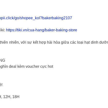
shopii.click/go/shopee_kol?bakerbaking2107
iki:
https://tiki.vn/cua-hang/baker-baking-store
thiên nhiên, với sự kết hợp hài hòa giữa các loại hạt dinh d
ỦNG
ghìn deal kèm voucher cực hot
é!
H, 12H, 18H