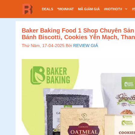
Chuyển
DEALS
*MOINHAT
MÃ GIẢM GIÁ
#HOTHOT#
#
đến
nội
dung
Baker Baking Food 1 Shop Chuyên Sản 
Bánh Biscotti, Cookies Yến Mạch, Tha
Thứ Năm, 17-04-2025
Bởi
REVIEW GIÁ