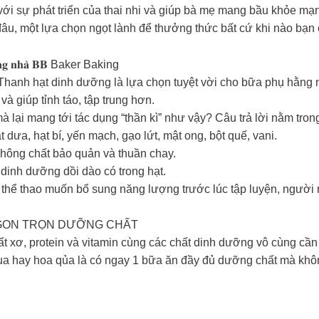
 với sự phát triển của thai nhi và giúp bà mẹ mang bầu khỏe mạ
đâu, một lựa chọn ngọt lành để thưởng thức bất cứ khi nào bạn 
𝐡 𝐝𝐮̛𝐨̛̃𝐧𝐠 𝐧𝐡𝐚̀ 𝐁𝐁 Baker Baking
Thanh hạt dinh dưỡng là lựa chọn tuyệt vời cho bữa phụ hằng n
à giúp tỉnh táo, tập trung hơn.
à lại mang tới tác dụng “thần kì” như vậy? Câu trả lời nằm tron
dưa, hạt bí, yến mạch, gạo lứt, mật ong, bột quế, vani.
hông chất bảo quản và thuần chay.
dinh dưỡng dồi dào có trong hạt.
i thể thao muốn bổ sung năng lượng trước lúc tập luyện, người
NGON TRỌN DƯỠNG CHẤT
t xơ, protein và vitamin cùng các chất dinh dưỡng vô cùng cần 
ua hay hoa qủa là có ngay 1 bữa ăn đầy đủ dưỡng chất mà khôn