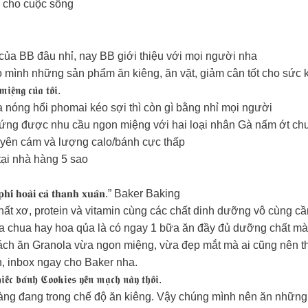
n cho cuộc sống
của BB đâu nhỉ, nay BB giới thiệu với mọi người nha
mình những sản phẩm ăn kiêng, ăn vặt, giảm cân tốt cho sức 
𝖎𝖊̣̂𝖓𝖌 𝖈𝖚̉𝖆 𝖙𝖔̂𝖎.
a nóng hổi phomai kéo sợi thì còn gì bằng nhỉ mọi người
ứng được nhu cầu ngon miệng với hai loại nhân Gà nấm ớt chu
uyên cám và lượng calo/bánh cực thấp
tại nhà hàng 5 sao
𝐡𝐮̛̉ 𝐩𝐡𝐢́ 𝐡𝐨𝐚̀𝐢 𝐜𝐚̉ 𝐭𝐡𝐚𝐧𝐡 𝐱𝐮𝐚̂𝐧.” Baker Baking
ất xơ, protein và vitamin cùng các chất dinh dưỡng vô cùng cần
a chua hay hoa qủa là có ngay 1 bữa ăn đầy đủ dưỡng chất mà 
ách ăn Granola vừa ngon miệng, vừa đẹp mắt mà ai cũng nên t
, inbox ngay cho Baker nha.
𝖍𝖎𝖊̂́𝖈 𝖇𝖆́𝖓𝖍 𝕮𝖔𝖔𝖐𝖎𝖊𝖘 𝖞𝖊̂́𝖓 𝖒𝖆̣𝖈𝖍 𝖓𝖆̀𝖞 𝖙𝖍𝖔̂𝖎.
 nàng đang trong chế độ ăn kiêng. Vậy chúng mình nên ăn những