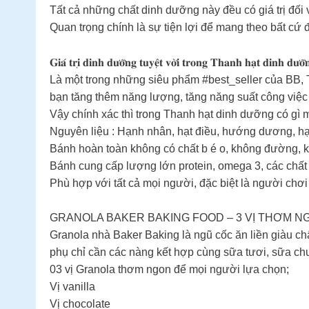
Tất cả những chất dinh dưỡng này đều có giá trị đối
Quan trọng chính là sự tiện lợi để mang theo bất cứ 
𝐆𝐢𝐚́ 𝐭𝐫𝐢̣ 𝐝𝐢𝐧𝐡 𝐝𝐮̛𝐨̛̃𝐧𝐠 𝐭𝐮𝐲𝐞̣̂𝐭 𝐯𝐨̛̀𝐢 𝐭𝐫𝐨𝐧𝐠 𝐓𝐡𝐚𝐧𝐡 𝐡𝐚̣𝐭 𝐝𝐢
Là một trong những siêu phẩm #best_seller của BB, 
bạn tăng thêm năng lượng, tăng năng suất công việc v
Vậy chính xác thì trong Thanh hạt dinh dưỡng có gì m
Nguyên liệu : Hạnh nhân, hạt điều, hướng dương, hạt 
Bánh hoàn toàn không có chất b é o, không đường, k
Bánh cung cấp lượng lớn protein, omega 3, các chất 
Phù hợp với tất cả mọi người, đặc biệt là người chơ
GRANOLA BAKER BAKING FOOD – 3 VỊ THƠM 
Granola nhà Baker Baking là ngũ cốc ăn liền giàu chấ
phụ chỉ cần các nàng kết hợp cùng sữa tươi, sữa ch
03 vị Granola thơm ngon để mọi người lựa chọn;
Vị vanilla
Vị chocolate