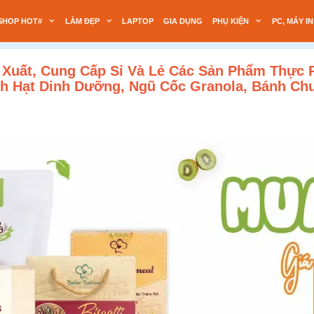
SHOP HOT#
LÀM ĐẸP
LAPTOP
GIA DỤNG
PHỤ KIỆN
PC, MÁY IN
Xuất, Cung Cấp Sỉ Và Lẻ Các Sản Phẩm Thực P
nh Hạt Dinh Dưỡng, Ngũ Cốc Granola, Bánh C