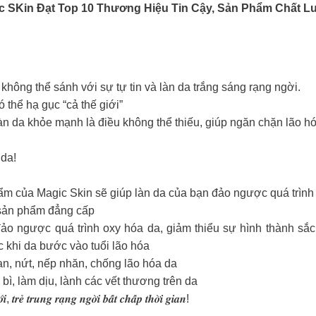
c SKin Đạt Top 10 Thương Hiệu Tin Cậy, Sản Phẩm Chất L
không thể sánh với sự tự tin và làn da trắng sáng rạng ngời.
 thể hạ gục “cả thế giới”
n da khỏe mạnh là điều không thể thiếu, giúp ngăn chặn lão hóa 
 da!
đen) tuyệt phẩm của Magic Skin sẽ giúp làn da của bạn đảo ngược quá trì
1 sản phẩm đẳng cấp
đảo ngược quá trình oxy hóa da, giảm thiểu sự hình thành sắ
ực khi da bước vào tuổi lão hóa
ạn, nứt, nếp nhăn, chống lão hóa da
 bì, làm dịu, lành các vết thương trên da
, 𝒕𝒓𝒆̉ 𝒕𝒓𝒖𝒏𝒈 𝒓𝒂̣𝒏𝒈 𝒏𝒈𝒐̛̀𝒊 𝒃𝒂̂́𝒕 𝒄𝒉𝒂̂́𝒑 𝒕𝒉𝒐̛̀𝒊 𝒈𝒊𝒂𝒏!