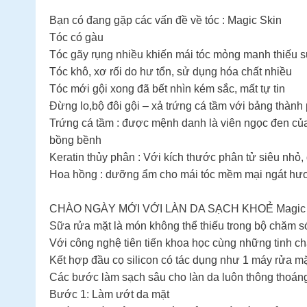
Bạn có đang gặp các vấn đề về tóc : Magic Skin
Tóc có gàu
Tóc gãy rụng nhiều khiến mái tóc mỏng manh thiếu 
Tóc khô, xơ rối do hư tổn, sử dụng hóa chất nhiều
Tóc mới gội xong đã bết nhìn kém sắc, mất tự tin
Đừng lo,bộ đôi gội – xả trứng cá tầm với bảng thành p
Trứng cá tầm : được mệnh danh là viên ngọc đen của 
bồng bềnh
Keratin thủy phân : Với kích thước phân tử siêu nhỏ
Hoa hồng : dưỡng ẩm cho mái tóc mềm mại ngát hư
CHÀO NGÀY MỚI VỚI LÀN DA SẠCH KHOẺ Magic 
Sữa rửa mặt là món không thể thiếu trong bộ chăm s
Với công nghệ tiên tiến khoa học cùng những tinh ch
Kết hợp đầu cọ silicon có tác dụng như 1 máy rửa mặ
Các bước làm sạch sâu cho làn da luôn thông thoán
Bước 1: Làm ướt da mặt