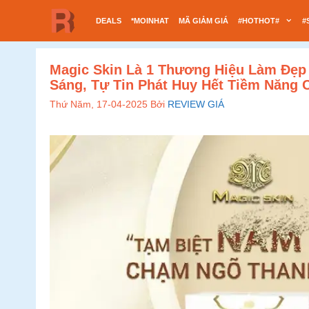
Chuyển
DEALS
*MOINHAT
MÃ GIẢM GIÁ
#HOTHOT#
#
đến
nội
dung
Magic Skin Là 1 Thương Hiệu Làm Đẹp
Sáng, Tự Tin Phát Huy Hết Tiềm Năng 
Thứ Năm, 17-04-2025
Bởi
REVIEW GIÁ