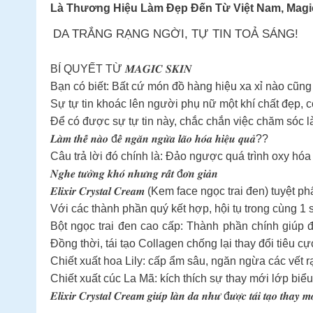
Là Thương Hiệu Làm Đẹp Đến Từ Việt Nam, Magi
DA TRẮNG RẠNG NGỜI, TỰ TIN TOẢ SÁNG!
BÍ QUYẾT TỪ 𝑴𝑨𝑮𝑰𝑪 𝑺𝑲𝑰𝑵
Bạn có biết: Bất cứ món đồ hàng hiệu xa xỉ nào cũng 
Sự tự tin khoác lên người phụ nữ một khí chất đẹp, có
Để có được sự tự tin này, chắc chắn việc chăm sóc là
𝑳𝒂̀𝒎 𝒕𝒉𝒆̂́ 𝒏𝒂̀𝒐 đ𝒆̂̉ 𝒏𝒈𝒂̆𝒏 𝒏𝒈𝒖̛̀𝒂 𝒍𝒂̃𝒐 𝒉𝒐́𝒂 𝒉𝒊𝒆̣̂𝒖 𝒒𝒖𝒂̉??
Câu trả lời đó chính là: Đảo ngược quá trình oxy hóa
𝑵𝒈𝒉𝒆 𝒕𝒖̛𝒐̛̉𝒏𝒈 𝒌𝒉𝒐́ 𝒏𝒉𝒖̛𝒏𝒈 𝒓𝒂̂́𝒕 đ𝒐̛𝒏 𝒈𝒊𝒂̉𝒏
𝑬𝒍𝒊𝒙𝒊𝒓 𝑪𝒓𝒚𝒔𝒕𝒂𝒍 𝑪𝒓𝒆𝒂𝒎 (Kem face ngọc trai 
Với các thành phần quý kết hợp, hội tụ trong cùng 
Bột ngọc trai đen cao cấp: Thành phần chính giúp 
Đồng thời, tái tạo Collagen chống lại thay đổi tiêu c
Chiết xuất hoa Lily: cấp ẩm sâu, ngăn ngừa các vết r
Chiết xuất cúc La Mã: kích thích sự thay mới lớp biểu
𝑬𝒍𝒊𝒙𝒊𝒓 𝑪𝒓𝒚𝒔𝒕𝒂𝒍 𝑪𝒓𝒆𝒂𝒎 𝒈𝒊𝒖́𝒑 𝒍𝒂̀𝒏 𝒅𝒂 𝒏𝒉𝒖̛ đ𝒖̛𝒐̛̣𝒄 𝒕𝒂́𝒊 𝒕𝒂̣𝒐 𝒕𝒉𝒂𝒚 𝒎𝒐̛́𝒊