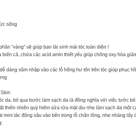
sức sống
hần “vàng” sẽ giúp bạn tái sinh mái tóc toàn diện !
biển cả, chứa các acid amin thiết yếu giúp chống oxy hóa giảm 
, dễ dàng xâm nhập vào các lỗ hổng hư tổn trên tóc giúp phục h
ơng
Skin
óc da, bỏ qua bước làm sạch da là đồng nghĩa với việc tước b
ất thiên nhiên quý hiếm sửa rửa mặt dịu nhẹ làm sạch da một c
t mini tác động sâu vào bên trong lỗ chân lông, nhẹ nhàng lấy 
g: