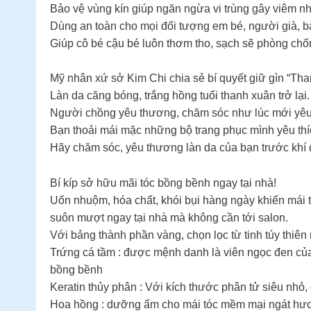
Bảo vệ vùng kín giúp ngăn ngừa vi trùng gây viêm n
Dùng an toàn cho mọi đối tượng em bé, người già, b
Giúp cô bé cậu bé luôn thơm tho, sạch sẽ phòng chố
Mỹ nhân xứ sở Kim Chi chia sẻ bí quyết giữ gìn “T
Làn da căng bóng, trắng hồng tuổi thanh xuân trở lại. 
Người chồng yêu thương, chăm sóc như lúc mới yêu. 
Bạn thoải mái mặc những bộ trang phục mình yêu thíc
Hãy chăm sóc, yêu thương làn da của bạn trước khí
Bí kíp sở hữu mãi tóc bồng bềnh ngay tại nhà!
Uốn nhuộm, hóa chất, khói bụi hàng ngày khiến mái t
suôn mượt ngay tại nhà mà không cần tới salon.
Với bảng thành phần vàng, chọn lọc từ tinh túy thiên 
Trứng cá tầm : được mệnh danh là viên ngọc đen của 
bồng bềnh
Keratin thủy phân : Với kích thước phân tử siêu nhỏ
Hoa hồng : dưỡng ẩm cho mái tóc mềm mại ngát hư