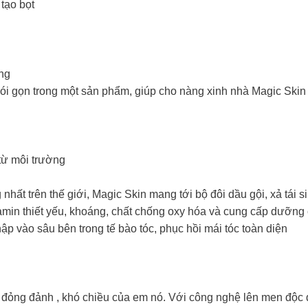
tạo bọt
ng
ói gọn trong một sản phẩm, giúp cho nàng xinh nhà Magic Skin l
từ môi trường
t trên thế giới, Magic Skin mang tới bộ đôi dầu gội, xả tái si
min thiết yếu, khoáng, chất chống oxy hóa và cung cấp dưỡng 
p vào sâu bên trong tế bào tóc, phục hồi mái tóc toàn diện
ộ đỏng đảnh , khó chiều của em nó. Với công nghệ lên men độc