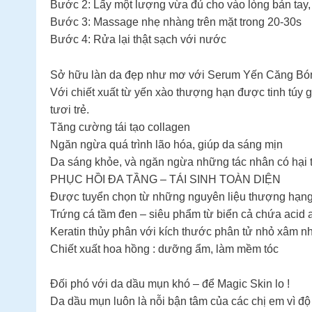
Bước 2: Lấy một lượng vừa đủ cho vào lòng bản tay, 
Bước 3: Massage nhẹ nhàng trên mặt trong 20-30s
Bước 4: Rửa lại thật sạch với nước
Sở hữu làn da đẹp như mơ với Serum Yến Căng Bó
Với chiết xuất từ yến xào thượng hạn được tinh túy g
tươi trẻ.
Tăng cường tái tạo collagen
Ngăn ngừa quá trình lão hóa, giúp da sáng mịn
Da sáng khỏe, và ngăn ngừa những tác nhân có hại 
PHỤC HỒI ĐA TẦNG – TÁI SINH TOÀN DIỆN
Được tuyển chọn từ những nguyên liệu thượng hạng nhấ
Trứng cá tầm đen – siêu phẩm từ biển cả chứa acid a
Keratin thủy phân với kích thước phân tử nhỏ xâm nhậ
Chiết xuất hoa hồng : dưỡng ẩm, làm mềm tóc
Đối phó với da dầu mụn khó – để Magic Skin lo !
Da dầu mụn luôn là nỗi bận tâm của các chị em vì đ