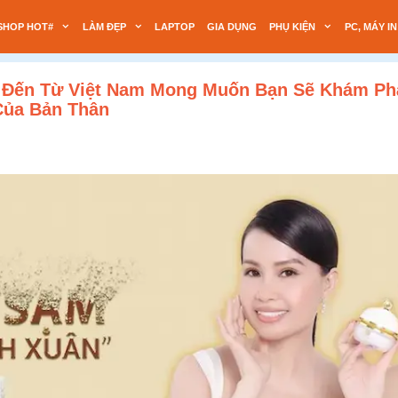
SHOP HOT#
LÀM ĐẸP
LAPTOP
GIA DỤNG
PHỤ KIỆN
PC, MÁY IN
 Đến Từ Việt Nam Mong Muốn Bạn Sẽ Khám Phá
Của Bản Thân