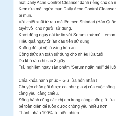
mặt Daily Acne Control Cleanser dành riêng cho da m
Kem rửa mặt ngừa mụn Daily Acne Control Cleanser 
bị mụn.
Với chiết xuất từ rau má lên men Shindari (Hàn Quốc)
tuyệt vời cho người sử dụng.
Khởi động ngày dài tự tin với Serum khử mùi Lemo
Hiệu quả ngay từ lần đầu tiên sử dụng
Không để lại vệt ố vàng trên áo
Công thức an toàn sử dụng cho nhiều lứa tuổi
Da khô ráo chỉ sau 3 giây
Trải nghiệm ngay sản phẩm “Serum ngăn mùi” để luôn
Chìa khóa hạnh phúc – Giữ lửa hôn nhân !
Chuyện chăn gối được coi như gia vị của cuộc sống
càng yêu, càng chiều.
Đồng hành cũng các chị em trong công cuộc giữ lửa
bé toàn diện để luôn được chồng yêu nhiều hơn
Thành phần 100% từ thiên nhiên.