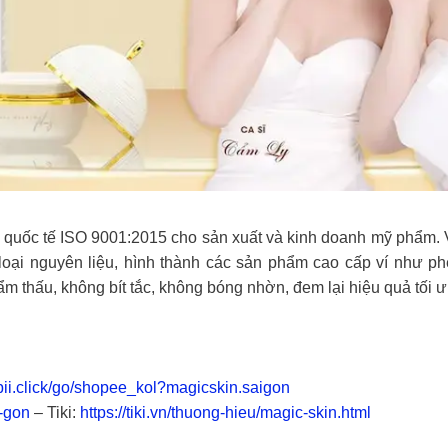
quốc tế ISO 9001:2015 cho sản xuất và kinh doanh mỹ phẩm. Với
 loại nguyên liệu, hình thành các sản phẩm cao cấp ví như 
m thấu, không bít tắc, không bóng nhờn, đem lại hiệu quả tối 
opii.click/go/shopee_kol?magicskin.saigon
i-gon
– Tiki:
https://tiki.vn/thuong-hieu/magic-skin.html