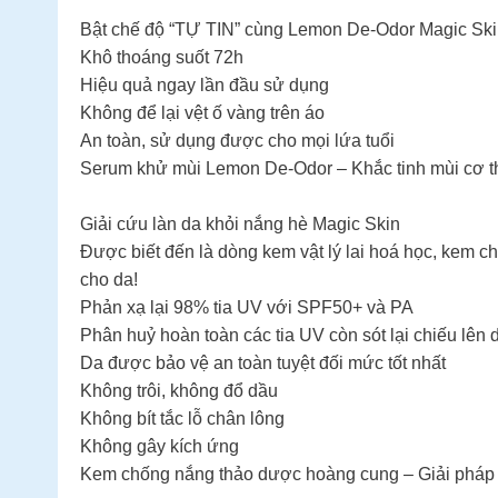
Bật chế độ “TỰ TIN” cùng Lemon De-Odor Magic Sk
Khô thoáng suốt 72h
Hiệu quả ngay lần đầu sử dụng
Không để lại vệt ố vàng trên áo
An toàn, sử dụng được cho mọi lứa tuổi
Serum khử mùi Lemon De-Odor – Khắc tinh mùi cơ th
Giải cứu làn da khỏi nắng hè Magic Skin
Được biết đến là dòng kem vật lý lai hoá học, kem 
cho da!
Phản xạ lại 98% tia UV với SPF50+ và PA
Phân huỷ hoàn toàn các tia UV còn sót lại chiếu lên 
Da được bảo vệ an toàn tuyệt đối mức tốt nhất
Không trôi, không đổ dầu
Không bít tắc lỗ chân lông
Không gây kích ứng
Kem chống nắng thảo dược hoàng cung – Giải pháp 