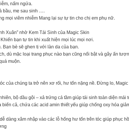
hiễm, nấm ngứa.
à bầu, mẹ sau sinh ….
ng mọi viêm nhiễm Mang lại sự tự tin cho chị em phụ nữ.
hanh Xuân” nhờ Kem Tái Sinh của Magic Skin
Khiến bạn tự tin khi xuất hiện mọi lúc mọi nơi.
Bạn bè sẽ ghen tị với làn da của bạn.
h, dù mặc loại trang phục nào bạn cũng nổi bật và gây ấn tượn
 quá muộn.
óc của chúng ta trở nên xơ rối, hư tổn nặng nề. Đừng lo, Magi
nhiên, bộ dầu gội – xả trứng cá tầm giúp tái sinh toàn diện mái 
biển cả, chứa các acid amin thiết yếu giúp chống oxy hóa giảm 
, dễ dàng xâm nhập vào các lỗ hổng hư tổn trên tóc giúp phục h
ơng