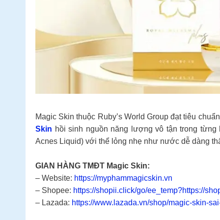
Magic Skin thuộc Ruby’s World Group đạt tiêu chuẩn 
Skin
hồi sinh nguồn năng lượng vô tận trong từng
Acnes Liquid) với thể lỏng nhẹ như nước dễ dàng thẩ
GIAN HÀNG TMĐT Magic Skin:
– Website:
https://myphammagicskin.vn
– Shopee:
https://shopii.click/go/ee_temp?https://sh
– Lazada:
https://www.lazada.vn/shop/magic-skin-sa