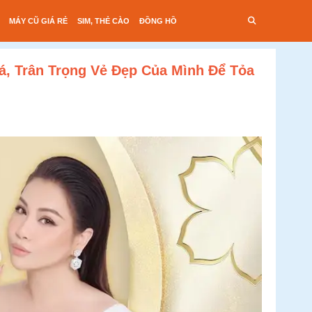
MÁY CŨ GIÁ RẺ
SIM, THẺ CÀO
ĐỒNG HỒ
, Trân Trọng Vẻ Đẹp Của Mình Để Tỏa