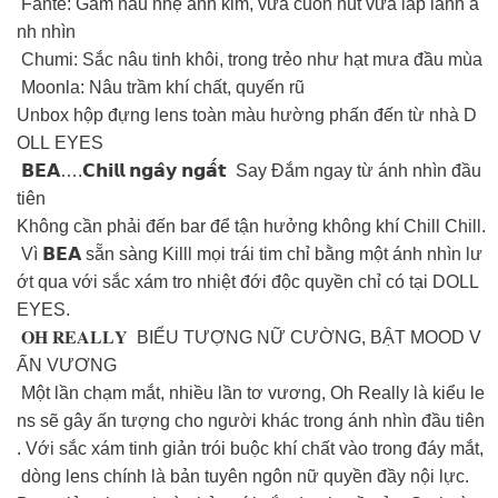
Fanté: Gam nâu nhẹ ánh kim, vừa cuốn hút vừa lấp lánh á
nh nhìn
Chumi: Sắc nâu tinh khôi, trong trẻo như hạt mưa đầu mùa
Moonla: Nâu trầm khí chất, quyến rũ
Unbox hộp đựng lens toàn màu hường phấn đến từ nhà D
OLL EYES
𝗕𝗘𝗔….𝗖𝗵𝗶𝗹𝗹 𝗻𝗴𝗮̂𝘆 𝗻𝗴𝗮̂́𝘁 Say Đắm ngay từ ánh nhìn đầu
tiên
Không cần phải đến bar để tận hưởng không khí Chill Chill.
Vì 𝗕𝗘𝗔 sẵn sàng Killl mọi trái tim chỉ bằng một ánh nhìn lư
ớt qua với sắc xám tro nhiệt đới độc quyền chỉ có tại DOLL
EYES.
𝐎𝐇 𝐑𝐄𝐀𝐋𝐋𝐘 BIỂU TƯỢNG NỮ CƯỜNG, BẬT MOOD V
ẤN VƯƠNG
Một lần chạm mắt, nhiều lần tơ vương, Oh Really là kiểu le
ns sẽ gây ấn tượng cho người khác trong ánh nhìn đầu tiên
. Với sắc xám tinh giản trói buộc khí chất vào trong đáy mắt,
dòng lens chính là bản tuyên ngôn nữ quyền đầy nội lực.