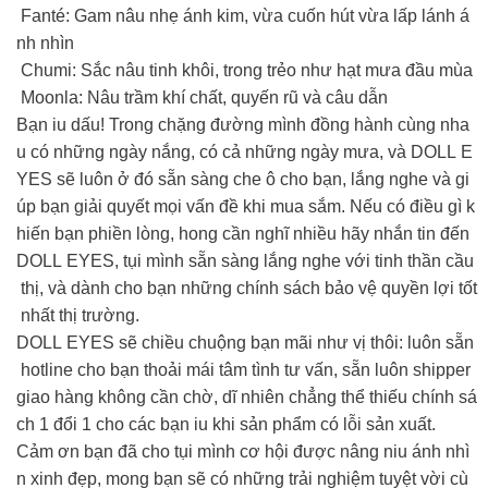
Fanté: Gam nâu nhẹ ánh kim, vừa cuốn hút vừa lấp lánh á
nh nhìn
Chumi: Sắc nâu tinh khôi, trong trẻo như hạt mưa đầu mùa
Moonla: Nâu trầm khí chất, quyến rũ và câu dẫn
Bạn iu dấu! Trong chặng đường mình đồng hành cùng nha
u có những ngày nắng, có cả những ngày mưa, và DOLL E
YES sẽ luôn ở đó sẵn sàng che ô cho bạn, lắng nghe và gi
úp bạn giải quyết mọi vấn đề khi mua sắm. Nếu có điều gì k
hiến bạn phiền lòng, hong cần nghĩ nhiều hãy nhắn tin đến
DOLL EYES, tụi mình sẵn sàng lắng nghe với tinh thần cầu
thị, và dành cho bạn những chính sách bảo vệ quyền lợi tốt
nhất thị trường.
DOLL EYES sẽ chiều chuộng bạn mãi như vị thôi: luôn sẵn
hotline cho bạn thoải mái tâm tình tư vấn, sẵn luôn shipper
giao hàng không cần chờ, dĩ nhiên chẳng thể thiếu chính sá
ch 1 đổi 1 cho các bạn iu khi sản phẩm có lỗi sản xuất.
Cảm ơn bạn đã cho tụi mình cơ hội được nâng niu ánh nhì
n xinh đẹp, mong bạn sẽ có những trải nghiệm tuyệt vời cù