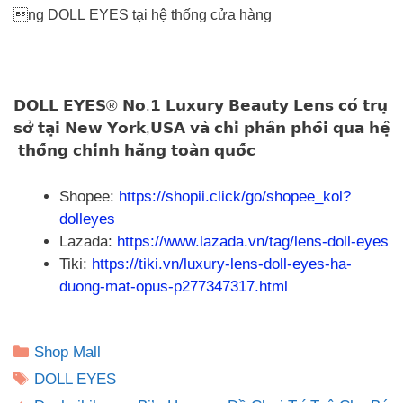
ng DOLL EYES tại hệ thống cửa hàng
𝗗𝗢𝗟𝗟 𝗘𝗬𝗘𝗦® 𝗡𝗼.𝟭 𝗟𝘂𝘅𝘂𝗿𝘆 𝗕𝗲𝗮𝘂𝘁𝘆 𝗟𝗲𝗻𝘀 𝗰𝗼́ 𝘁𝗿𝘂̣
𝘀𝗼̛̉ 𝘁𝗮̣𝗶 𝗡𝗲𝘄 𝗬𝗼𝗿𝗸,𝗨𝗦𝗔 𝘃𝗮̀ 𝗰𝗵𝗶̉ 𝗽𝗵𝗮̂𝗻 𝗽𝗵𝗼̂́𝗶 𝗾𝘂𝗮 𝗵𝗲̣̂
𝘁𝗵𝗼̂́𝗻𝗴 𝗰𝗵𝗶́𝗻𝗵 𝗵𝗮̃𝗻𝗴 𝘁𝗼𝗮̀𝗻 𝗾𝘂𝗼̂́𝗰
Shopee:
https://shopii.click/go/shopee_kol?
dolleyes
Lazada:
https://www.lazada.vn/tag/lens-doll-eyes
Tiki:
https://tiki.vn/luxury-lens-doll-eyes-ha-
duong-mat-opus-p277347317.html
Danh
Shop Mall
mục
Thẻ
DOLL EYES