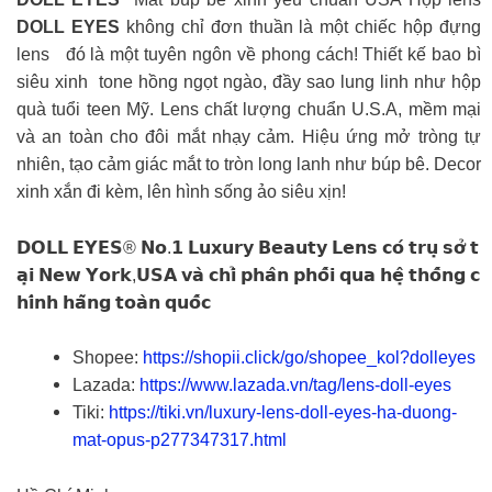
DOLL EYES
không chỉ đơn thuần là một chiếc hộp đựng
lens đó là một tuyên ngôn về phong cách! Thiết kế bao bì
siêu xinh tone hồng ngọt ngào, đầy sao lung linh như hộp
quà tuổi teen Mỹ. Lens chất lượng chuẩn U.S.A, mềm mại
và an toàn cho đôi mắt nhạy cảm. Hiệu ứng mở tròng tự
nhiên, tạo cảm giác mắt to tròn long lanh như búp bê. Decor
xinh xắn đi kèm, lên hình sống ảo siêu xịn!
𝗗𝗢𝗟𝗟 𝗘𝗬𝗘𝗦® 𝗡𝗼.𝟭 𝗟𝘂𝘅𝘂𝗿𝘆 𝗕𝗲𝗮𝘂𝘁𝘆 𝗟𝗲𝗻𝘀 𝗰𝗼́ 𝘁𝗿𝘂̣ 𝘀𝗼̛̉ 𝘁
𝗮̣𝗶 𝗡𝗲𝘄 𝗬𝗼𝗿𝗸,𝗨𝗦𝗔 𝘃𝗮̀ 𝗰𝗵𝗶̉ 𝗽𝗵𝗮̂𝗻 𝗽𝗵𝗼̂́𝗶 𝗾𝘂𝗮 𝗵𝗲̣̂ 𝘁𝗵𝗼̂́𝗻𝗴 𝗰
𝗵𝗶́𝗻𝗵 𝗵𝗮̃𝗻𝗴 𝘁𝗼𝗮̀𝗻 𝗾𝘂𝗼̂́𝗰
Shopee:
https://shopii.click/go/shopee_kol?dolleyes
Lazada:
https://www.lazada.vn/tag/lens-doll-eyes
Tiki:
https://tiki.vn/luxury-lens-doll-eyes-ha-duong-
mat-opus-p277347317.html