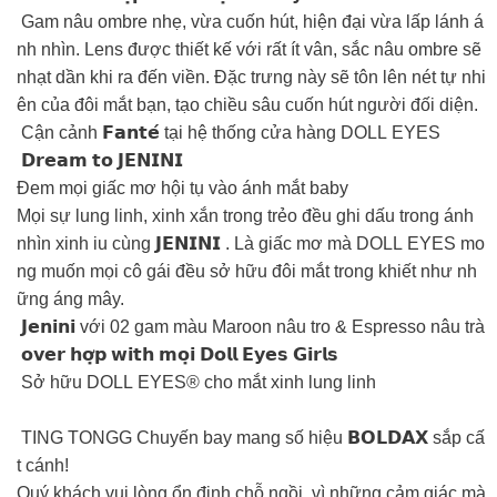
Gam nâu ombre nhẹ, vừa cuốn hút, hiện đại vừa lấp lánh á
nh nhìn. Lens được thiết kế với rất ít vân, sắc nâu ombre sẽ
nhạt dần khi ra đến viền. Đặc trưng này sẽ tôn lên nét tự nhi
ên của đôi mắt bạn, tạo chiều sâu cuốn hút người đối diện.
Cận cảnh 𝗙𝗮𝗻𝘁𝗲́ tại hệ thống cửa hàng DOLL EYES
️ 𝗗𝗿𝗲𝗮𝗺 𝘁𝗼 𝗝𝗘𝗡𝗜𝗡𝗜 ️
Đem mọi giấc mơ hội tụ vào ánh mắt baby
Mọi sự lung linh, xinh xắn trong trẻo đều ghi dấu trong ánh
nhìn xinh iu cùng 𝗝𝗘𝗡𝗜𝗡𝗜 . Là giấc mơ mà DOLL EYES mo
ng muốn mọi cô gái đều sở hữu đôi mắt trong khiết như nh
ững áng mây.
𝗝𝗲𝗻𝗶𝗻𝗶 với 02 gam màu Maroon nâu tro & Espresso nâu trà
𝗼𝘃𝗲𝗿 𝗵𝗼̛̣𝗽 𝘄𝗶𝘁𝗵 𝗺𝗼̣𝗶 𝗗𝗼𝗹𝗹 𝗘𝘆𝗲𝘀 𝗚𝗶𝗿𝗹𝘀
Sở hữu DOLL EYES® cho mắt xinh lung linh
️ TING TONGG Chuyến bay mang số hiệu 𝗕𝗢𝗟𝗗𝗔𝗫 sắp cấ
t cánh!
Quý khách vui lòng ổn định chỗ ngồi, vì những cảm giác mà