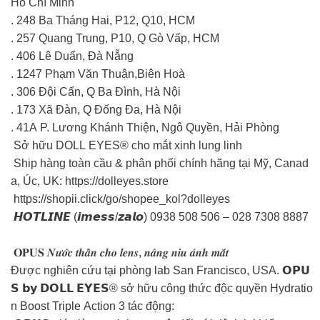
Hồ Chí Minh
. 248 Ba Tháng Hai, P12, Q10, HCM
. 257 Quang Trung, P10, Q Gò Vấp, HCM
. 406 Lê Duẩn, Đà Nẵng
. 1247 Phạm Văn Thuận,Biên Hoà
. 306 Đội Cấn, Q Ba Đình, Hà Nội
. 173 Xã Đàn, Q Đống Đa, Hà Nội
. 41A P. Lương Khánh Thiện, Ngô Quyền, Hải Phòng
Sở hữu DOLL EYES® cho mắt xinh lung linh
Ship hàng toàn cầu & phân phối chính hãng tại Mỹ, Canad
a, Úc, UK: https://dolleyes.store
https://shopii.click/go/shopee_kol?dolleyes
𝙃𝙊𝙏𝙇𝙄𝙉𝙀 (𝙞𝙢𝙚𝙨𝙨/𝙯𝙖𝙡𝙤) 0938 508 506 – 028 7308 8887
𝐎𝐏𝐔𝐒 𝑵𝒖̛𝒐̛́𝒄 𝒕𝒉𝒂̂̀𝒏 𝒄𝒉𝒐 𝒍𝒆𝒏𝒔, 𝒏𝒂̂𝒏𝒈 𝒏𝒊𝒖 𝒂́𝒏𝒉 𝒎𝒂̆́𝒕
Được nghiên cứu tại phòng lab San Francisco, USA. 𝗢𝗣𝗨
𝗦 𝗯𝘆 𝗗𝗢𝗟𝗟 𝗘𝗬𝗘𝗦® sở hữu công thức độc quyền Hydratio
n Boost Triple Action 3 tác động: