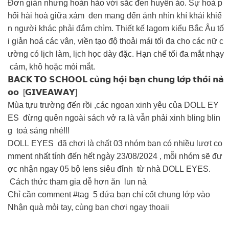
Đơn giản nhưng hoàn hảo với sắc đen huyền ảo. Sự hoà p
hối hài hoà giữa xám đen mang đến ánh nhìn khí khái khiế
n người khác phải đắm chìm. Thiết kế lagom kiểu Bắc Âu tố
i giản hoá các vân, viền tạo độ thoải mái tối đa cho các nữ c
ường có lịch làm, lịch học dày đặc. Hạn chế tối đa mắt nhạy
cảm, khô hoặc mỏi mắt.
𝗕𝗔𝗖𝗞 𝗧𝗢 𝗦𝗖𝗛𝗢𝗢𝗟 𝗰𝘂̀𝗻𝗴 𝗵𝗼̣̂𝗶 𝗯𝗮̣𝗻 𝗰𝗵𝘂𝗻𝗴 𝗹𝗼̛́𝗽 𝘁𝗵𝗼̂𝗶 𝗻𝗮̀
𝗼𝗼 [𝗚𝗜𝗩𝗘𝗔𝗪𝗔𝗬]
Mùa tựu trường đến rồi ,các ngoan xinh yêu của DOLL EY
ES đừng quên ngoài sách vở ra là vẫn phải xinh bling blin
g toả sáng nhé!!!
DOLL EYES đã chơi là chất 03 nhóm bạn có nhiều lượt co
mment nhất tính đến hết ngày 23/08/2024 , mỗi nhóm sẽ đư
ợc nhận ngay 05 bộ lens siêu đỉnh từ nhà DOLL EYES.
Cách thức tham gia dễ hơn ăn lun nà
Chỉ cần comment #tag 5 đứa bạn chí cốt chung lớp vào
Nhận quà mỏi tay, cùng bạn chơi ngay thoaii️