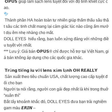
𝗢𝗣𝗨𝗦 giúp làm sạch lens tuyệt đối với độ tinh khiết cực c
ao.
Thành phần HA hoàn toàn tự nhiên giúp thẩm thấu sâu thậ
t sâu các tinh chất mang lại cảm giác lúc nào cũng ẩm mướ
t dịu êm nhẹ nhàng cho mắt.
DOLL EYES hiểu rằng, bạn luôn xứng đáng với những điề
u tuyệt vời nhất.
*** Lưu ý: Giá bán 𝗢𝗣𝗨𝗦® chỉ được hỗ trợ tại Việt Nam, gi
á bán không áp dụng cho các quốc gia khác.
️️️ 𝗧𝗿ú𝗻𝗴 𝘁𝗶ế𝗻𝗴 𝗶𝘂 𝘃ớ𝗶 𝗹𝗲𝗻𝘀 𝘅á𝗺 𝗹ạ𝗻𝗵 𝗢𝗛 𝗥𝗘𝗔𝗟𝗟𝗬
Sản xuất theo tiêu chuẩn USA, chất lượng cao cấp tuyệt đ
ối cho bạn
Người ta nói rằng, người con gái đẹp nhất là khi trong thuở
“xuân thì”
Bắt lấy khoảnh khắc đó, DOLL EYES đưa bạn trải nghiệm
gam màu 𝙀𝙍𝙄𝙉 –