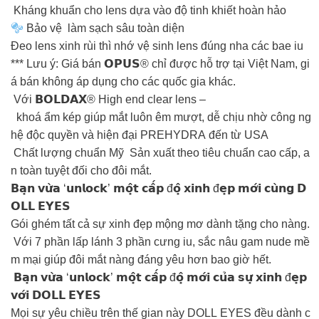
Kháng khuẩn cho lens dựa vào độ tinh khiết hoàn hảo
Bảo vệ làm sạch sâu toàn diện
Đeo lens xinh rùi thì nhớ vệ sinh lens đúng nha các bae iu
*** Lưu ý: Giá bán 𝗢𝗣𝗨𝗦® chỉ được hỗ trợ tại Việt Nam, gi
á bán không áp dụng cho các quốc gia khác.
Với 𝗕𝗢𝗟𝗗𝗔𝗫® High end clear lens –
khoá ẩm kép giúp mắt luôn êm mượt, dễ chịu nhờ công ng
hệ độc quyền và hiện đại PREHYDRA đến từ USA
Chất lượng chuẩn Mỹ Sản xuất theo tiêu chuẩn cao cấp, a
n toàn tuyệt đối cho đôi mắt.
𝗕𝗮̣𝗻 𝘃𝘂̛̀𝗮 ‘𝘂𝗻𝗹𝗼𝗰𝗸’ 𝗺𝗼̣̂𝘁 𝗰𝗮̂́𝗽 đ𝗼̣̂ 𝘅𝗶𝗻𝗵 đ𝗲̣𝗽 𝗺𝗼̛́𝗶 𝗰𝘂̀𝗻𝗴 𝗗
𝗢𝗟𝗟 𝗘𝗬𝗘𝗦
Gói ghém tất cả sự xinh đẹp mộng mơ dành tặng cho nàng.
Với 7 phần lấp lánh 3 phần cưng iu, sắc nâu gam nude mề
m mại giúp đôi mắt nàng đáng yêu hơn bao giờ hết.
𝗕𝗮̣𝗻 𝘃𝘂̛̀𝗮 ‘𝘂𝗻𝗹𝗼𝗰𝗸’ 𝗺𝗼̣̂𝘁 𝗰𝗮̂́𝗽 đ𝗼̣̂ 𝗺𝗼̛́𝗶 𝗰𝘂̉𝗮 𝘀𝘂̛̣ 𝘅𝗶𝗻𝗵 đ𝗲̣𝗽
𝘃𝗼̛́𝗶 𝗗𝗢𝗟𝗟 𝗘𝗬𝗘𝗦
Mọi sự yêu chiều trên thế gian này DOLL EYES đều dành c