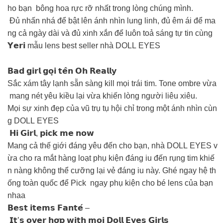
ho bạn bông hoa rực rỡ nhất trong lòng chúng mình.
Đủ nhấn nhá để bật lên ánh nhìn lung linh, đủ êm ái để ma
ng cả ngày dài và đủ xinh xắn để luôn toả sáng tự tin cùng
𝗬𝗲𝗿𝗶 mẫu lens best seller nhà DOLL EYES
𝗕𝗮𝗱 𝗴𝗶𝗿𝗹 𝗴𝗼̣𝗶 𝘁𝗲̂𝗻 𝗢𝗵 𝗥𝗲𝗮𝗹𝗹𝘆
Sắc xám tây lạnh sẵn sàng kill mọi trái tim. Tone ombre vừa
mang nét yêu kiều lại vừa khiến lòng người liêu xiêu.
Mọi sự xinh đẹp của vũ trụ tụ hội chỉ trong một ánh nhìn cùn
g DOLL EYES
𝗛𝗶 𝗚𝗶𝗿𝗹, 𝗽𝗶𝗰𝗸 𝗺𝗲 𝗻𝗼𝘄
Mang cả thế giới đáng yêu đến cho bạn, nhà DOLL EYES v
ừa cho ra mắt hàng loạt phụ kiện đáng iu đến rụng tim khiế
n nàng không thể cưỡng lại vẻ đáng iu này. Ghé ngay hệ th
ống toàn quốc để Pick ngay phụ kiện cho bé lens của bạn
nhaa
𝗕𝗲𝘀𝘁 𝗶𝘁𝗲𝗺𝘀 𝗙𝗮𝗻𝘁𝗲́ –
𝗜𝘁’𝘀 𝗼𝘃𝗲𝗿 𝗵𝗼̛̣𝗽 𝘄𝗶𝘁𝗵 𝗺𝗼̣𝗶 𝗗𝗼𝗹𝗹 𝗘𝘆𝗲𝘀 𝗚𝗶𝗿𝗹𝘀