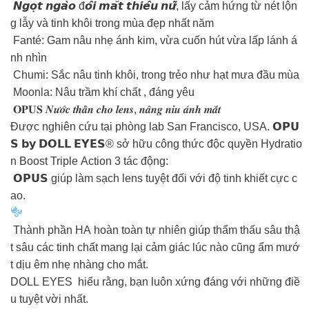
𝙉𝙜𝙤̣𝙩 𝙣𝙜𝙖̀𝙤 đ𝙤̂𝙞 𝙢𝙖̆́𝙩 𝙩𝙝𝙞𝙚̂́𝙪 𝙣𝙪̛̃, lấy cảm hứng từ nét lộn
g lẫy và tinh khôi trong mùa đẹp nhất năm
Fanté: Gam nâu nhẹ ánh kim, vừa cuốn hút vừa lấp lánh á
nh nhìn
Chumi: Sắc nâu tinh khôi, trong trẻo như hạt mưa đầu mùa
Moonla: Nâu trầm khí chất , đáng yêu
𝐎𝐏𝐔𝐒 𝑵𝒖̛𝒐̛́𝒄 𝒕𝒉𝒂̂̀𝒏 𝒄𝒉𝒐 𝒍𝒆𝒏𝒔, 𝒏𝒂̂𝒏𝒈 𝒏𝒊𝒖 𝒂́𝒏𝒉 𝒎𝒂̆́𝒕
Được nghiên cứu tại phòng lab San Francisco, USA. 𝗢𝗣𝗨
𝗦 𝗯𝘆 𝗗𝗢𝗟𝗟 𝗘𝗬𝗘𝗦® sở hữu công thức độc quyền Hydratio
n Boost Triple Action 3 tác động:
𝗢𝗣𝗨𝗦 giúp làm sạch lens tuyệt đối với độ tinh khiết cực c
ao.
Thành phần HA hoàn toàn tự nhiên giúp thẩm thấu sâu thậ
t sâu các tinh chất mang lại cảm giác lúc nào cũng ẩm mướ
t dịu êm nhẹ nhàng cho mắt.
DOLL EYES hiểu rằng, bạn luôn xứng đáng với những điề
u tuyệt vời nhất.