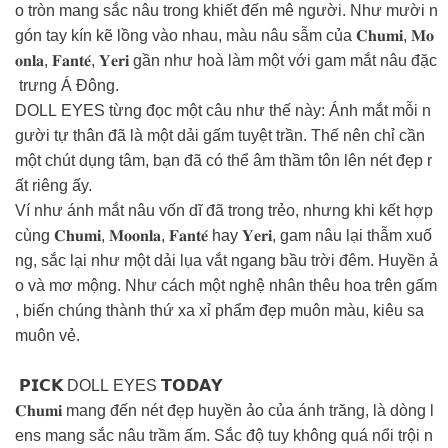
o tròn mang sắc nâu trong khiết đến mê người. Như mười n
gón tay kín kẽ lồng vào nhau, màu nâu sẫm của 𝐂𝐡𝐮𝐦𝐢, 𝐌𝐨
𝐨𝐧𝐥𝐚, 𝐅𝐚𝐧𝐭𝐞́, 𝐘𝐞𝐫𝐢 gần như hoà làm một với gam mắt nâu đặc
trưng Á Đông.
DOLL EYES từng đọc một câu như thế này: Ánh mắt mỗi n
gười tự thân đã là một dải gấm tuyệt trần. Thế nên chỉ cần
một chút dụng tâm, bạn đã có thể âm thầm tôn lên nét đẹp r
ất riêng ấy.
Ví như ánh mắt nâu vốn dĩ đã trong trẻo, nhưng khi kết hợp
cùng 𝐂𝐡𝐮𝐦𝐢, 𝐌𝐨𝐨𝐧𝐥𝐚, 𝐅𝐚𝐧𝐭𝐞́ hay 𝐘𝐞𝐫𝐢, gam nâu lại thẫm xuố
ng, sắc lại như một dải lụa vắt ngang bầu trời đêm. Huyền ả
o và mơ mộng. Như cách một nghệ nhân thêu hoa trên gấm
, biến chúng thành thứ xa xỉ phẩm đẹp muôn màu, kiêu sa
muôn vẻ.
𝗣𝗜𝗖𝗞 DOLL EYES 𝗧𝗢𝗗𝗔𝗬
𝐂𝐡𝐮𝐦𝐢 mang đến nét đẹp huyền ảo của ánh trăng, là dòng l
ens mang sắc nâu trầm ấm. Sắc độ tuy không quá nổi trội n