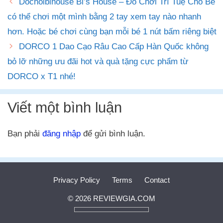
Dochoibihouse Bi’s House – Đồ Chơi Trí Tuệ Cho Bé
có thể chơi một mình bằng 2 tay xem tay nào nhanh
hơn. Hoặc bé chơi cùng bạn mỗi bé 1 nút bấm riêng biệt
DORCO 1 Dao Cạo Râu Cao Cấp Hàn Quốc không
bỏ lỡ những ưu đãi hot và quà tặng cực phẩm từ
DORCO x T1 nhé!
Viết một bình luận
Bạn phải
đăng nhập
để gửi bình luận.
Privacy Policy
Terms
Contact
© 2026 REVIEWGIA.COM