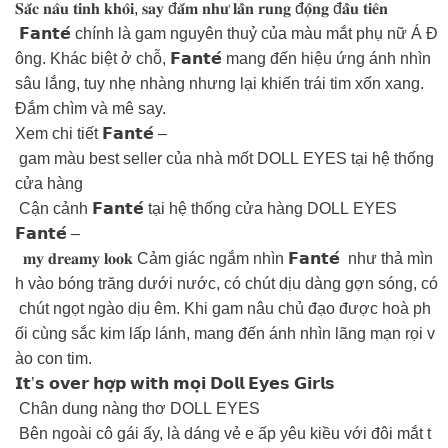
𝐒𝐚̆́𝐜 𝐧𝐚̂𝐮 𝐭𝐢𝐧𝐡 𝐤𝐡𝐨̂𝐢, 𝐬𝐚𝐲 đ𝐚̆́𝐦 𝐧𝐡𝐮̛ 𝐥𝐚̂̀𝐧 𝐫𝐮𝐧𝐠 đ𝐨̣̂𝐧𝐠 đ𝐚̂̀𝐮 𝐭𝐢𝐞̂𝐧 ️
𝗙𝗮𝗻𝘁𝗲́ chính là gam nguyên thuỷ của màu mắt phụ nữ Á Đ
ông. Khác biệt ở chỗ, 𝗙𝗮𝗻𝘁𝗲́ mang đến hiệu ứng ánh nhìn
sâu lắng, tuy nhẹ nhàng nhưng lại khiến trái tim xốn xang.
Đắm chìm và mê say.
Xem chi tiết 𝗙𝗮𝗻𝘁𝗲́ –
gam màu best seller của nhà mốt DOLL EYES tại hệ thống
cửa hàng
Cận cảnh 𝗙𝗮𝗻𝘁𝗲́ tại hệ thống cửa hàng DOLL EYES
𝗙𝗮𝗻𝘁𝗲́ –
𝐦𝐲 𝐝𝐫𝐞𝐚𝐦𝐲 𝐥𝐨𝐨𝐤 Cảm giác ngắm nhìn 𝗙𝗮𝗻𝘁𝗲́ như thả mìn
h vào bóng trăng dưới nước, có chút dịu dàng gợn sóng, có
chút ngọt ngào dịu êm. Khi gam nâu chủ đạo được hoà ph
ối cùng sắc kim lấp lánh, mang đến ánh nhìn lãng mạn rọi v
ào con tim.
𝗜𝘁’𝘀 𝗼𝘃𝗲𝗿 𝗵𝗼̛̣𝗽 𝘄𝗶𝘁𝗵 𝗺𝗼̣𝗶 𝗗𝗼𝗹𝗹 𝗘𝘆𝗲𝘀 𝗚𝗶𝗿𝗹𝘀
Chân dung nàng thơ DOLL EYES
Bên ngoài cô gái ấy, là dáng vẻ e ấp yêu kiều với đôi mắt t