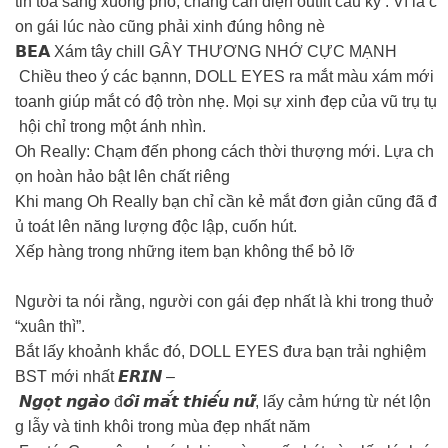
tin tỏa sáng xuống phố, chẳng cần diện outfit cầu kỳ . Vì là c
on gái lúc nào cũng phải xinh đúng hông nè
𝗕𝗘𝗔 Xám tây chill GÂY THƯƠNG NHỚ CỰC MẠNH
️ Chiều theo ý các bạnnn, DOLL EYES ra mắt màu xám mới
toanh giúp mắt có độ tròn nhẹ. Mọi sự xinh đẹp của vũ trụ tụ
hội chỉ trong một ánh nhìn.
Oh Really: Chạm đến phong cách thời thượng mới. Lựa ch
ọn hoàn hảo bật lên chất riêng
Khi mang Oh Really bạn chỉ cần kẻ mắt đơn giản cũng đã đ
ủ toát lên năng lượng độc lập, cuốn hút.
Xếp hàng trong những item bạn không thể bỏ lỡ
Người ta nói rằng, người con gái đẹp nhất là khi trong thuở
“xuân thì”.
Bắt lấy khoảnh khắc đó, DOLL EYES đưa bạn trải nghiệm
BST mới nhất 𝙀𝙍𝙄𝙉 –
𝙉𝙜𝙤̣𝙩 𝙣𝙜𝙖̀𝙤 đ𝙤̂𝙞 𝙢𝙖̆́𝙩 𝙩𝙝𝙞𝙚̂́𝙪 𝙣𝙪̛̃, lấy cảm hứng từ nét lộn
g lẫy và tinh khôi trong mùa đẹp nhất năm