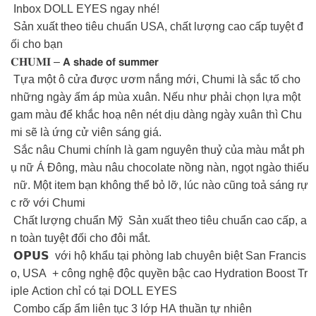
Inbox DOLL EYES ngay nhé!
Sản xuất theo tiêu chuẩn USA, chất lượng cao cấp tuyệt đ
ối cho bạn
𝐂𝐇𝐔𝐌𝐈 – 𝗔 𝘀𝗵𝗮𝗱𝗲 𝗼𝗳 𝘀𝘂𝗺𝗺𝗲𝗿
Tựa một ô cửa được ươm nắng mới, Chumi là sắc tố cho
những ngày ấm áp mùa xuân. Nếu như phải chọn lựa một
gam màu để khắc hoạ nên nét dịu dàng ngày xuân thì Chu
mi sẽ là ứng cử viên sáng giá.
Sắc nâu Chumi chính là gam nguyên thuỷ của màu mắt ph
ụ nữ Á Đông, màu nâu chocolate nồng nàn, ngọt ngào thiếu
nữ. Một item bạn không thể bỏ lỡ, lúc nào cũng toả sáng rự
c rỡ với Chumi
Chất lượng chuẩn Mỹ Sản xuất theo tiêu chuẩn cao cấp, a
n toàn tuyệt đối cho đôi mắt.
𝗢𝗣𝗨𝗦 với hộ khẩu tại phòng lab chuyên biệt San Francis
o, USA + công nghệ độc quyền bậc cao Hydration Boost Tr
iple Action chỉ có tại DOLL EYES
️ Combo cấp ẩm liên tục 3 lớp HA thuần tự nhiên