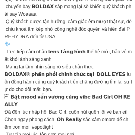
chuyến bay 𝗕𝗢𝗟𝗗𝗔𝗫 sắp mang lại sẽ khiến quý khách ph
ải say Woaaaa
Quý khách được tận hưởng cảm giác êm mượt thật sự, dễ
chịu khoá ẩm kép nhờ công nghệ độc quyền và hiện đại P
REHYDRA đến từ USA
Trực tiếp cảm nhận 𝗹𝗲𝗻𝘀 𝘁𝗮̀𝗻𝗴 𝗵𝗶̀𝗻𝗵 thế hệ mới, bảo vệ m
ắt khỏi ánh sáng xanh
Mang lại tầm nhìn sáng rõ siêu chân thực
𝗕𝗢𝗟𝗗𝗔𝗫® 𝗽𝗵𝗮̂𝗻 𝗽𝗵𝗼̂́𝗶 𝗰𝗵𝗶́𝗻𝗵 𝘁𝗵𝘂̛́𝗰 𝘁𝗮̣𝗶 𝗗𝗢𝗟𝗟 𝗘𝗬𝗘𝗦 lu
ôn đồng hành cùng quý khách trên chặng đường tìm lại sự t
ự do cho đôi mắt bạn.
️️️ 𝗕𝗮̣̂𝘁 𝗺𝗼𝗼𝗱 𝘃𝗮̂́𝗻 𝘃𝘂̛𝗼̛𝗻𝗴 𝗰𝘂̀𝗻𝗴 𝘃𝗶𝗯𝗲 𝗕𝗮𝗱 𝗚𝗶𝗿𝗹 𝗢𝗛 𝗥𝗘
𝗔𝗟𝗟𝗬
Đã đến lúc nhập hội Bad Girl, cuốn hút quên lối về bạn ei!
Chọn ngay phong cách 𝗢𝗵 𝗥𝗲𝗮𝗹𝗹𝘆 sắc xám ombre để chi
ếm trọn mọi #spotlight
Tư vấn mọi lúc, lên đơn mọi nơi