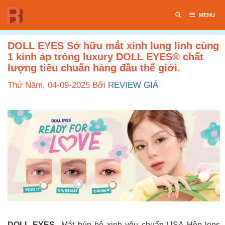
Chuyển
MENU
đến
nội
dung
DOLL EYES Sở hữu mắt xinh lung linh cùng
1 kính áp tròng luxury DOLL EYES® chất
lượng tiêu chuẩn hàng đầu thế giới.
Thứ Năm, 04-09-2025
Bởi
REVIEW GIÁ
DOLL EYES
Mắt búp bê xinh yêu chuẩn USA Hộp lens