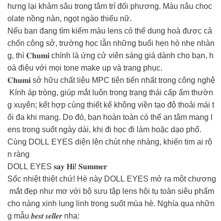
hưng lại khảm sâu trong tâm trí đối phương. Màu nâu choc
olate nồng nàn, ngọt ngào thiếu nữ.
Nếu bạn đang tìm kiếm màu lens có thể dung hoà được cả
chốn công sở, trường học lẫn những buổi hẹn hò nhẹ nhàn
g, thì 𝐂𝐡𝐮𝐦𝐢 chính là ứng cử viên sáng giá dành cho bạn, h
oà điệu với mọi tone make up và trang phục.
𝐂𝐡𝐮𝐦𝐢 sở hữu chất liệu MPC tiên tiến nhất trong công nghệ
Kính áp tròng, giúp mắt luôn trong trạng thái cấp ẩm thườn
g xuyên; kết hợp cùng thiết kế không viền tạo độ thoải mái t
ối đa khi mang. Do đó, bạn hoàn toàn có thể an tâm mang l
ens trong suốt ngày dài, khi đi học đi làm hoặc dạo phố.
Cùng DOLL EYES diện lên chút nhẹ nhàng, khiến tim ai rộ
n ràng
DOLL EYES 𝐬𝐚𝐲 𝐇𝐢! 𝐒𝐮𝐦𝐦𝐞𝐫
Sốc nhiệt thiệt chứ! Hè này DOLL EYES mở ra một chương
mắt đẹp như mơ với bộ sưu tập lens hội tụ toàn siêu phẩm
cho nàng xinh lung linh trong suốt mùa hè. Nghía qua nhữn
g mẫu 𝒃𝒆𝒔𝒕 𝒔𝒆𝒍𝒍𝒆𝒓 nha: