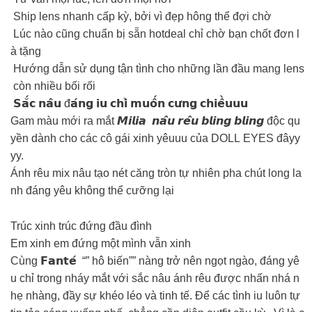
Ship lens nhanh cấp kỳ, bởi vì đẹp hông thể đợi chờ
Lúc nào cũng chuẩn bị sẵn hotdeal chỉ chờ bạn chốt đơn l
à tặng
Hướng dẫn sử dụng tận tình cho những lần đầu mang lens
còn nhiều bối rối
𝗦𝗮̆́𝗰 𝗻𝗮̂𝘂 đ𝗮́𝗻𝗴 𝗶𝘂 𝗰𝗵𝗶̉ 𝗺𝘂𝗼̂́𝗻 𝗰𝘂̛𝗻𝗴 𝗰𝗵𝗶𝗲̂̀𝘂𝘂𝘂
Gam màu mới ra mắt 𝙈𝙞𝙡𝙞𝙖 𝙣𝙖̂𝙪 𝙧𝙚̂𝙪 𝙗𝙡𝙞𝙣𝙜 𝙗𝙡𝙞𝙣𝙜 độc qu
yền dành cho các cô gái xinh yêuuu của DOLL EYES đâyy
yy.
Ánh rêu mix nâu tạo nét căng tròn tự nhiên pha chút long la
nh đáng yêu không thể cưỡng lại
Trúc xinh trúc đứng đầu đình
Em xinh em đứng một mình vẫn xinh
Cùng 𝗙𝗮𝗻𝘁𝗲́ “” hô biến”” nàng trở nên ngọt ngào, đáng yê
u chỉ trong nháy mắt với sắc nâu ánh rêu được nhấn nhá n
hẹ nhàng, đầy sự khéo léo và tinh tế. Để các tình iu luôn tự