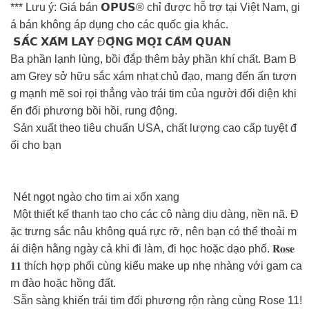
*** Lưu ý: Giá bán 𝗢𝗣𝗨𝗦® chỉ được hỗ trợ tại Việt Nam, gi
á bán không áp dụng cho các quốc gia khác.
𝗦𝗔̆́𝗖 𝗫𝗔́𝗠 𝗟𝗔𝗬 Đ𝗢̣̂𝗡𝗚 𝗠𝗢̣𝗜 𝗖𝗔̉𝗠 𝗤𝗨𝗔𝗡
Ba phần lạnh lùng, bồi đắp thêm bảy phần khí chất. Bam B
am Grey sở hữu sắc xám nhạt chủ đạo, mang đến ấn tượn
g mạnh mẽ soi rọi thẳng vào trái tim của người đối diện khi
ến đối phương bồi hồi, rung động.
Sản xuất theo tiêu chuẩn USA, chất lượng cao cấp tuyệt đ
ối cho bạn
️ Nét ngọt ngào cho tim ai xốn xang
Một thiết kế thanh tao cho các cô nàng dịu dàng, nền nã. Đ
ặc trưng sắc nâu không quá rực rỡ, nên bạn có thể thoải m
ái diện hằng ngày cả khi đi làm, đi học hoặc dạo phố. 𝐑𝐨𝐬𝐞
𝟏𝟏 thích hợp phối cùng kiểu make up nhẹ nhàng với gam ca
m đào hoặc hồng đất.
Sẵn sàng khiến trái tim đối phương rộn ràng cùng Rose 11!