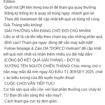
Edition
Quét mã QR bên trong bao bì để tham gia quay thưởng
Đăng ký thông tin & quay số trúng ngay nhanh gọn lẹ!
Theo dõi livestream để cập nhật kết quả và bùng nổ cùng
Giải Tháng siêu khủng!
GIẢI THƯỞNG VẪN ĐANG CHỜ ĐỢI CHỦ NHÂN!
Liệu ai sẽ là cái tên tiếp theo chạm tay vào những phần quà
đỉnh cao? Tham gia ngay đừng để vận may tuột mất!
Follow fanpage & Zalo OA “DORCO Vietnam” để cập nhật
kết quả mới nhất và nhận thêm nhiều ưu đãi hấp dẫn!
[CÔNG BỐ KẾT QUẢ GIẢI THÁNG – ĐỢT 6]
XƯỚNG TÊN NGƯỜI CHIẾN THẮNG! Chúc mừng chủ n
hân may mắn đã rinh ngay ÁO ĐẤU T1 JERSEY 2025 chiế
c áo biểu tượng của đội tuyển huyền thoại!
CUỘC CHƠI VẪN TIẾP TỤC!
Cơ hội săn quà vẫn còn, với loạt phần thưởng cực cháy từ
T1! Bạn đã sẵn sàng thử vận may?
Cách tham gia cực kỳ đơn giản: