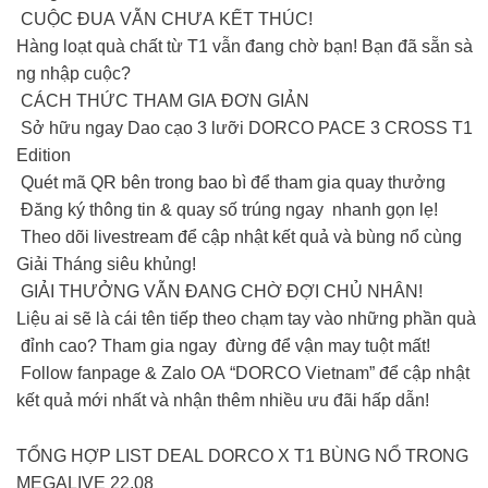
CUỘC ĐUA VẪN CHƯA KẾT THÚC!
Hàng loạt quà chất từ T1 vẫn đang chờ bạn! Bạn đã sẵn sà
ng nhập cuộc?
CÁCH THỨC THAM GIA ĐƠN GIẢN
Sở hữu ngay Dao cạo 3 lưỡi DORCO PACE 3 CROSS T1
Edition
Quét mã QR bên trong bao bì để tham gia quay thưởng
Đăng ký thông tin & quay số trúng ngay nhanh gọn lẹ!
Theo dõi livestream để cập nhật kết quả và bùng nổ cùng
Giải Tháng siêu khủng!
GIẢI THƯỞNG VẪN ĐANG CHỜ ĐỢI CHỦ NHÂN!
Liệu ai sẽ là cái tên tiếp theo chạm tay vào những phần quà
đỉnh cao? Tham gia ngay đừng để vận may tuột mất!
Follow fanpage & Zalo OA “DORCO Vietnam” để cập nhật
kết quả mới nhất và nhận thêm nhiều ưu đãi hấp dẫn!
TỔNG HỢP LIST DEAL DORCO X T1 BÙNG NỔ TRONG
MEGALIVE 22.08