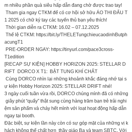
m nhiều phần quà siêu hấp dẫn đang chờ được trao tay!
Tham gia ngay CTKM để có cơ hội sở hữu ÁO THI ĐẤU T
1 2025 có chữ ký tay các tuyển thủ bạn yêu thích!
Thời gian diễn ra CTKM: 16.02 – 07.12.2025
Thể lệ CTKM: https://bit.ly/THELETungchieucaodinhButph
acungT1
PRE-ORDER NGAY: https://tinyurl.com/pace3cross-
T1edition
[RECAP SỰ KIỆN] HOBBY HORIZON 2025: STELLAR D
RIFT DORCO X T1: BẬT TUNG KHÍ CHẤT
Cùng DORCO nhìn lại những khoảnh khắc đáng nhớ tại s
ự kiện Hobby Horizon 2025: STELLAR DRIFT nhé!
3 ngày cuối tuần vừa rồi, DORCO chúng mình đã có những
giây phút “quẩy” thật sung cùng hàng trăm bạn trẻ trải nghi
ệm sản phẩm và cháy hết mình với loạt hoạt động hấp dẫn
ngay tại booth.
Đặc biệt, sự kiện lần này còn có sự góp mặt của những vị k
hách không thể chất hơn thầy giáo Ba và team SBTC. Với