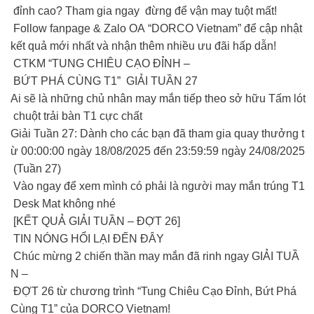
đỉnh cao? Tham gia ngay đừng để vận may tuột mất!
Follow fanpage & Zalo OA “DORCO Vietnam” để cập nhật
kết quả mới nhất và nhận thêm nhiều ưu đãi hấp dẫn!
CTKM “TUNG CHIÊU CẠO ĐỈNH –
BỨT PHÁ CÙNG T1” GIẢI TUẦN 27
Ai sẽ là những chủ nhân may mắn tiếp theo sở hữu Tấm lót
chuột trải bàn T1 cực chất
Giải Tuần 27: Dành cho các bạn đã tham gia quay thưởng t
ừ 00:00:00 ngày 18/08/2025 đến 23:59:59 ngày 24/08/2025
(Tuần 27)
Vào ngay để xem mình có phải là người may mắn trúng T1
Desk Mat không nhé
[KẾT QUẢ GIẢI TUẦN – ĐỢT 26]
TIN NÓNG HỔI LẠI ĐẾN ĐÂY
Chúc mừng 2 chiến thần may mắn đã rinh ngay GIẢI TUẦ
N –
ĐỢT 26 từ chương trình “Tung Chiêu Cạo Đỉnh, Bứt Phá
Cùng T1” của DORCO Vietnam!