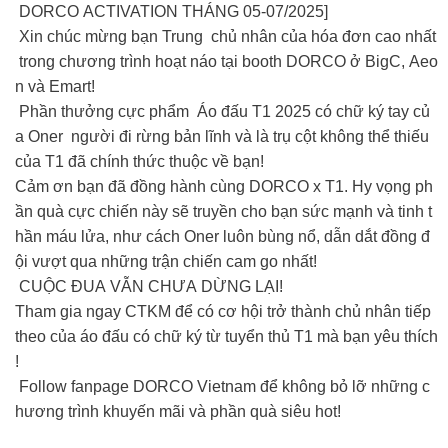
DORCO ACTIVATION THÁNG 05-07/2025]
Xin chúc mừng bạn Trung chủ nhân của hóa đơn cao nhất
trong chương trình hoạt náo tại booth DORCO ở BigC, Aeo
n và Emart!
Phần thưởng cực phẩm Áo đấu T1 2025 có chữ ký tay củ
a Oner người đi rừng bản lĩnh và là trụ cột không thể thiếu
của T1 đã chính thức thuộc về bạn!
Cảm ơn bạn đã đồng hành cùng DORCO x T1. Hy vọng ph
ần quà cực chiến này sẽ truyền cho bạn sức mạnh và tinh t
hần máu lửa, như cách Oner luôn bùng nổ, dẫn dắt đồng đ
ội vượt qua những trận chiến cam go nhất!
CUỘC ĐUA VẪN CHƯA DỪNG LẠI!
Tham gia ngay CTKM để có cơ hội trở thành chủ nhân tiếp
theo của áo đấu có chữ ký từ tuyển thủ T1 mà bạn yêu thích
!
Follow fanpage DORCO Vietnam để không bỏ lỡ những c
hương trình khuyến mãi và phần quà siêu hot!