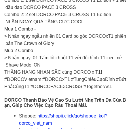
Combo 1: 1 set DORCO PACE 3 CROSS T1 Edition + 1 set
đầu dao DORCO PACE 3 CROSS
Combo 2: 2 set DORCO PACE 3 CROSS T1 Edition
NhẬN NGAY QUÀ TẶNG CỰC COOL
Mua 1 Combo -
> Nhận ngay ngẫu nhiên 01 Card bo góc DORCOxT1 phiên
bản The Crown of Glory
Mua 2 Combo -
> Nhận ngay 01 Tấm lót chuột T1 với đội hình T1 cực mê
Shave Mode: ON
THĂNG HẠNG NHAN SẮC cùng DORCO x T1!
#DORCOVietnam #DORCOxT1 #TungChiêuCạoĐỉnh #Bứt
PháCùngT1 #DORCOPACE3CROSS #TogetherAs1
DORCO Thanh Bảo Vệ Cao Su Lướt Nhẹ Trên Da Của B
Ạn, Giúp Cho Việc Cạo Râu Thoải Mái.
Shopee:
https://shopii.click/go/shopee_kol?
dorco_viet_nam