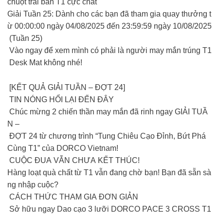
chuột trải bàn T1 cực chất
Giải Tuần 25: Dành cho các bạn đã tham gia quay thưởng t
ừ 00:00:00 ngày 04/08/2025 đến 23:59:59 ngày 10/08/2025
(Tuần 25)
Vào ngay để xem mình có phải là người may mắn trúng T1
Desk Mat không nhé!
[KẾT QUẢ GIẢI TUẦN – ĐỢT 24]
TIN NÓNG HỔI LẠI ĐẾN ĐÂY
Chúc mừng 2 chiến thần may mắn đã rinh ngay GIẢI TUẦ
N –
ĐỢT 24 từ chương trình “Tung Chiêu Cạo Đỉnh, Bứt Phá
Cùng T1” của DORCO Vietnam!
CUỘC ĐUA VẪN CHƯA KẾT THÚC!
Hàng loạt quà chất từ T1 vẫn đang chờ bạn! Bạn đã sẵn sà
ng nhập cuộc?
CÁCH THỨC THAM GIA ĐƠN GIẢN
Sở hữu ngay Dao cạo 3 lưỡi DORCO PACE 3 CROSS T1