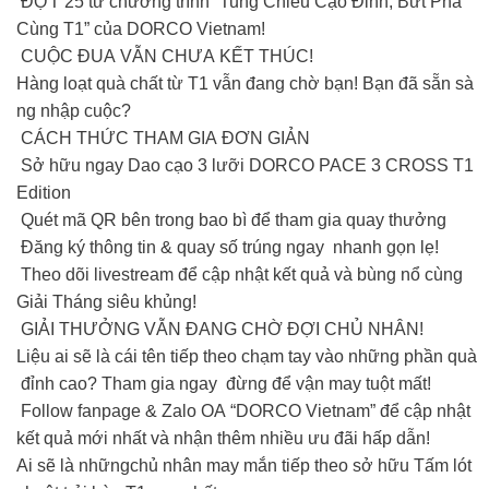
ĐỢT 25 từ chương trình “Tung Chiêu Cạo Đỉnh, Bứt Phá
Cùng T1” của DORCO Vietnam!
CUỘC ĐUA VẪN CHƯA KẾT THÚC!
Hàng loạt quà chất từ T1 vẫn đang chờ bạn! Bạn đã sẵn sà
ng nhập cuộc?
CÁCH THỨC THAM GIA ĐƠN GIẢN
Sở hữu ngay Dao cạo 3 lưỡi DORCO PACE 3 CROSS T1
Edition
Quét mã QR bên trong bao bì để tham gia quay thưởng
Đăng ký thông tin & quay số trúng ngay nhanh gọn lẹ!
Theo dõi livestream để cập nhật kết quả và bùng nổ cùng
Giải Tháng siêu khủng!
GIẢI THƯỞNG VẪN ĐANG CHỜ ĐỢI CHỦ NHÂN!
Liệu ai sẽ là cái tên tiếp theo chạm tay vào những phần quà
đỉnh cao? Tham gia ngay đừng để vận may tuột mất!
Follow fanpage & Zalo OA “DORCO Vietnam” để cập nhật
kết quả mới nhất và nhận thêm nhiều ưu đãi hấp dẫn!
Ai sẽ là nhữngchủ nhân may mắn tiếp theo sở hữu Tấm lót