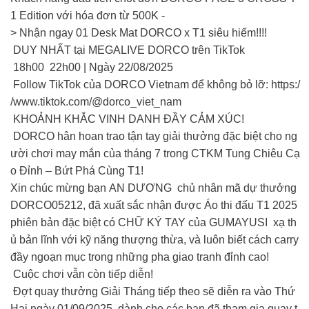
1 Edition với hóa đơn từ 500K -
> Nhận ngay 01 Desk Mat DORCO x T1 siêu hiếm!!!!
DUY NHẤT tại MEGALIVE DORCO trên TikTok
18h00 22h00 | Ngày 22/08/2025
Follow TikTok của DORCO Vietnam để không bỏ lỡ: https:/
/www.tiktok.com/@dorco_viet_nam
KHOẢNH KHẮC VINH DANH ĐẦY CẢM XÚC!
DORCO hân hoan trao tận tay giải thưởng đặc biệt cho ng
ười chơi may mắn của tháng 7 trong CTKM Tung Chiêu Cạ
o Đỉnh – Bứt Phá Cùng T1!
Xin chúc mừng bạn AN DƯƠNG chủ nhân mã dự thưởng
DORCO05212, đã xuất sắc nhận được Áo thi đấu T1 2025
phiên bản đặc biệt có CHỮ KÝ TAY của GUMAYUSI xạ th
ủ bản lĩnh với kỹ năng thượng thừa, và luôn biết cách carry
đầy ngoạn mục trong những pha giao tranh đỉnh cao!
Cuộc chơi vẫn còn tiếp diễn!
Đợt quay thưởng Giải Tháng tiếp theo sẽ diễn ra vào Thứ
Hai ngày 01/09/2025 dành cho các bạn đã tham gia quay t