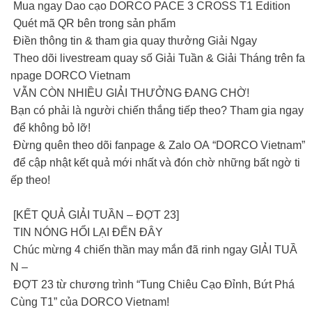
Mua ngay Dao cạo DORCO PACE 3 CROSS T1 Edition
Quét mã QR bên trong sản phẩm
Điền thông tin & tham gia quay thưởng Giải Ngay
Theo dõi livestream quay số Giải Tuần & Giải Tháng trên fa
npage DORCO Vietnam
VẪN CÒN NHIỀU GIẢI THƯỞNG ĐANG CHỜ!
Bạn có phải là người chiến thắng tiếp theo? Tham gia ngay
để không bỏ lỡ!
Đừng quên theo dõi fanpage & Zalo OA “DORCO Vietnam”
để cập nhật kết quả mới nhất và đón chờ những bất ngờ ti
ếp theo!
[KẾT QUẢ GIẢI TUẦN – ĐỢT 23]
TIN NÓNG HỔI LẠI ĐẾN ĐÂY
Chúc mừng 4 chiến thần may mắn đã rinh ngay GIẢI TUẦ
N –
ĐỢT 23 từ chương trình “Tung Chiêu Cạo Đỉnh, Bứt Phá
Cùng T1” của DORCO Vietnam!