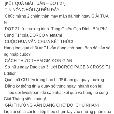
[KẾT QUẢ GIẢI TUẦN – ĐỢT 27]
TIN NÓNG HỔI LẠI ĐẾN ĐÂY
Chúc mừng 2 chiến thần may mắn đã rinh ngay GIẢI TUẦ
N –
ĐỢT 27 từ chương trình “Tung Chiêu Cạo Đỉnh, Bứt Phá
Cùng T1” của DORCO Vietnam!
CUỘC ĐUA VẪN CHƯA KẾT THÚC!
Hàng loạt quà chất từ T1 vẫn đang chờ bạn! Bạn đã sẵn sà
ng nhập cuộc?
CÁCH THỨC THAM GIA ĐƠN GIẢN
Sở hữu ngay Dao cạo 3 lưỡi DORCO PACE 3 CROSS T1
Edition
Quét mã QR bên trong bao bì để tham gia quay thưởng
Đăng ký thông tin & quay số trúng ngay nhanh gọn lẹ!
Theo dõi livestream để cập nhật kết quả và bùng nổ cùng
Giải Tháng siêu khủng!
GIẢI THƯỞNG VẪN ĐANG CHỜ ĐỢI CHỦ NHÂN!
Liệu ai sẽ là cái tên tiếp theo chạm tay vào những phần quà