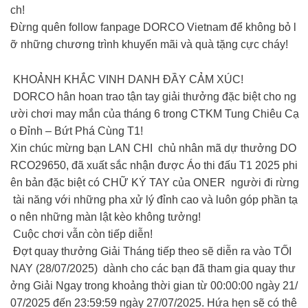
ch!
Đừng quên follow fanpage DORCO Vietnam để không bỏ l
ỡ những chương trình khuyến mãi và quà tặng cực cháy!
KHOẢNH KHẮC VINH DANH ĐẦY CẢM XÚC!
DORCO hân hoan trao tận tay giải thưởng đặc biệt cho ng
ười chơi may mắn của tháng 6 trong CTKM Tung Chiêu Cạ
o Đỉnh – Bứt Phá Cùng T1!
Xin chúc mừng bạn LAN CHI chủ nhân mã dự thưởng DO
RCO29650, đã xuất sắc nhận được Áo thi đấu T1 2025 phi
ên bản đặc biệt có CHỮ KÝ TAY của ONER người đi rừng
tài năng với những pha xử lý đỉnh cao và luôn góp phần tạ
o nên những màn lật kèo không tưởng!
Cuộc chơi vẫn còn tiếp diễn!
Đợt quay thưởng Giải Tháng tiếp theo sẽ diễn ra vào TỐI
NAY (28/07/2025) dành cho các bạn đã tham gia quay thư
ởng Giải Ngay trong khoảng thời gian từ 00:00:00 ngày 21/
07/2025 đến 23:59:59 ngày 27/07/2025. Hứa hẹn sẽ có thê