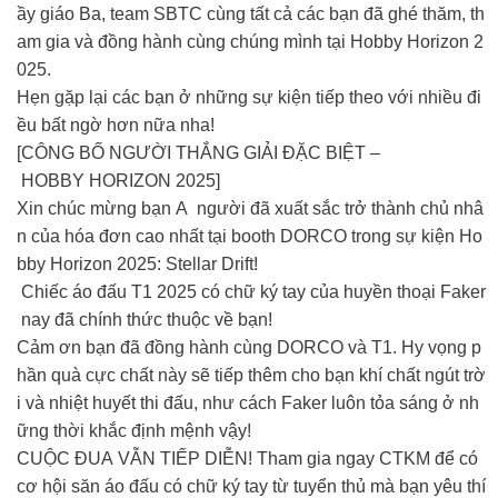
ầy giáo Ba, team SBTC cùng tất cả các bạn đã ghé thăm, th
am gia và đồng hành cùng chúng mình tại Hobby Horizon 2
025.
Hẹn gặp lại các bạn ở những sự kiện tiếp theo với nhiều đi
ều bất ngờ hơn nữa nha!
[CÔNG BỐ NGƯỜI THẮNG GIẢI ĐẶC BIỆT –
HOBBY HORIZON 2025]
Xin chúc mừng bạn A người đã xuất sắc trở thành chủ nhâ
n của hóa đơn cao nhất tại booth DORCO trong sự kiện Ho
bby Horizon 2025: Stellar Drift!
Chiếc áo đấu T1 2025 có chữ ký tay của huyền thoại Faker
nay đã chính thức thuộc về bạn!
Cảm ơn bạn đã đồng hành cùng DORCO và T1. Hy vọng p
hần quà cực chất này sẽ tiếp thêm cho bạn khí chất ngút trờ
i và nhiệt huyết thi đấu, như cách Faker luôn tỏa sáng ở nh
ững thời khắc định mệnh vậy!
CUỘC ĐUA VẪN TIẾP DIỄN! Tham gia ngay CTKM để có
cơ hội săn áo đấu có chữ ký tay từ tuyển thủ mà bạn yêu thí