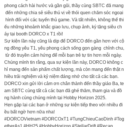
phong cách hài hước và gần gũi, thầy cùng SBTC đã mang
đến những chia sẻ siêu thú vị về thói quen chăm sóc ngoại
hình đối với các tuyển thủ game. Và tất nhiên, không thể thi
ếu những khoảnh khắc giao lưu, chụp ảnh, ký tặng siêu ch
áy tại booth DORCO x T1 rồi!
Sự kiện lần này cũng là dịp để DORCO đến gần hơn với cộ
ng đồng yêu T1, yêu phong cách sống gọn gàng chỉnh chu,
từ đó truyền cảm hứng để mỗi bạn trẻ tự tin hơn mỗi ngày.
Chúng mình tin rằng, qua sự kiện lần này, DORCO không c
hỉ mang đến sản phẩm chất lượng, mà còn mang đến thật n
hiều trải nghiệm và kỷ niệm đáng nhớ cho tất cả các bạn.
DORCO xin gửi lời cảm ơn chân thành đến thầy giáo Ba, te
am SBTC cùng tất cả các bạn đã ghé thăm, tham gia và đồ
ng hành cùng chúng mình tại Hobby Horizon 2025.
Hẹn gặp lại các bạn ở những sự kiện tiếp theo với nhiều đi
ều bất ngờ hơn nữa nha!
#DORCOVietnam #DORCOxT1 #TungChieuCaoDinh #Tog
etherAs1 #HH25 #HobbyHorizon #StellarDrift #Recap