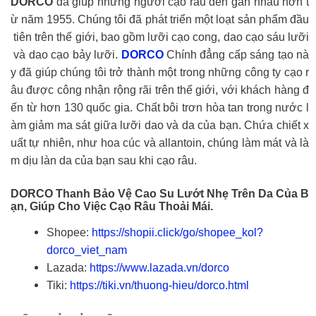
DORCO
đã giúp những người cạo râu đến gần nhau hơn t
ừ năm 1955. Chúng tôi đã phát triển một loạt sản phẩm đầu
tiên trên thế giới, bao gồm lưỡi cạo cong, dao cạo sáu lưỡi
và dao cạo bảy lưỡi.
DORCO
Chính đẳng cấp sáng tạo nà
y đã giúp chúng tôi trở thành một trong những công ty cạo r
âu được công nhận rộng rãi trên thế giới, với khách hàng đ
ến từ hơn 130 quốc gia. Chất bôi trơn hòa tan trong nước l
àm giảm ma sát giữa lưỡi dao và da của bạn. Chứa chiết x
uất tự nhiên, như hoa cúc và allantoin, chúng làm mát và là
m dịu làn da của bạn sau khi cạo râu.
DORCO Thanh Bảo Vệ Cao Su Lướt Nhẹ Trên Da Của B
Ạn, Giúp Cho Việc Cạo Râu Thoải Mái.
Shopee:
https://shopii.click/go/shopee_kol?
dorco_viet_nam
Lazada:
https://www.lazada.vn/dorco
Tiki:
https://tiki.vn/thuong-hieu/dorco.html