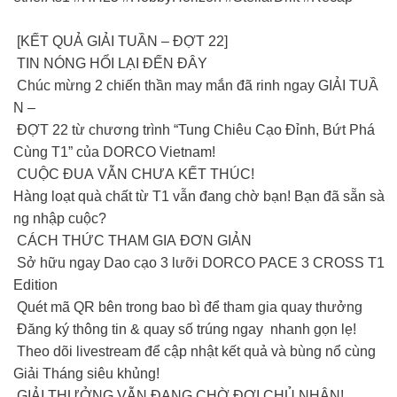
[KẾT QUẢ GIẢI TUẦN – ĐỢT 22]
TIN NÓNG HỔI LẠI ĐẾN ĐÂY
Chúc mừng 2 chiến thần may mắn đã rinh ngay GIẢI TUẦ
N –
ĐỢT 22 từ chương trình “Tung Chiêu Cạo Đỉnh, Bứt Phá
Cùng T1” của DORCO Vietnam!
CUỘC ĐUA VẪN CHƯA KẾT THÚC!
Hàng loạt quà chất từ T1 vẫn đang chờ bạn! Bạn đã sẵn sà
ng nhập cuộc?
CÁCH THỨC THAM GIA ĐƠN GIẢN
Sở hữu ngay Dao cạo 3 lưỡi DORCO PACE 3 CROSS T1
Edition
Quét mã QR bên trong bao bì để tham gia quay thưởng
Đăng ký thông tin & quay số trúng ngay nhanh gọn lẹ!
Theo dõi livestream để cập nhật kết quả và bùng nổ cùng
Giải Tháng siêu khủng!
GIẢI THƯỞNG VẪN ĐANG CHỜ ĐỢI CHỦ NHÂN!