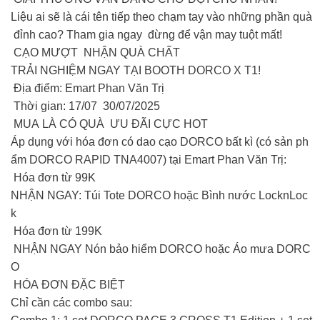
Liệu ai sẽ là cái tên tiếp theo chạm tay vào những phần quà
đỉnh cao? Tham gia ngay đừng để vận may tuột mất!
CẠO MƯỢT NHẬN QUÀ CHẤT
TRẢI NGHIỆM NGAY TẠI BOOTH DORCO X T1!
Địa điểm: Emart Phan Văn Trị
Thời gian: 17/07 30/07/2025
MUA LÀ CÓ QUÀ ƯU ĐÃI CỰC HOT
Áp dụng với hóa đơn có dao cạo DORCO bất kì (có sản ph
ẩm DORCO RAPID TNA4007) tại Emart Phan Văn Trị:
Hóa đơn từ 99K
NHẬN NGAY: Túi Tote DORCO hoặc Bình nước LocknLoc
k
Hóa đơn từ 199K
NHẬN NGAY Nón bảo hiểm DORCO hoặc Áo mưa DORC
O
HÓA ĐƠN ĐẶC BIỆT
Chỉ cần các combo sau: