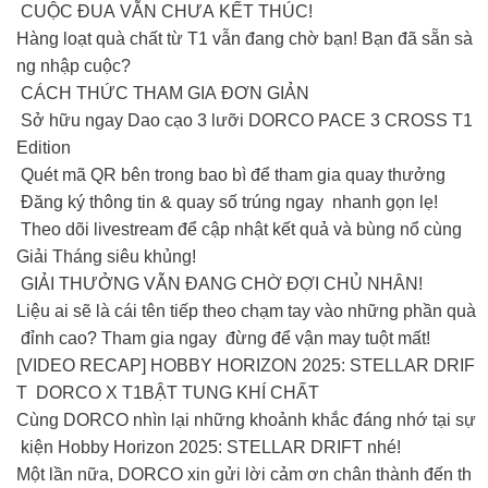
CUỘC ĐUA VẪN CHƯA KẾT THÚC!
Hàng loạt quà chất từ T1 vẫn đang chờ bạn! Bạn đã sẵn sà
ng nhập cuộc?
CÁCH THỨC THAM GIA ĐƠN GIẢN
Sở hữu ngay Dao cạo 3 lưỡi DORCO PACE 3 CROSS T1
Edition
Quét mã QR bên trong bao bì để tham gia quay thưởng
Đăng ký thông tin & quay số trúng ngay nhanh gọn lẹ!
Theo dõi livestream để cập nhật kết quả và bùng nổ cùng
Giải Tháng siêu khủng!
GIẢI THƯỞNG VẪN ĐANG CHỜ ĐỢI CHỦ NHÂN!
Liệu ai sẽ là cái tên tiếp theo chạm tay vào những phần quà
đỉnh cao? Tham gia ngay đừng để vận may tuột mất!
[VIDEO RECAP] HOBBY HORIZON 2025: STELLAR DRIF
T DORCO X T1BẬT TUNG KHÍ CHẤT
Cùng DORCO nhìn lại những khoảnh khắc đáng nhớ tại sự
kiện Hobby Horizon 2025: STELLAR DRIFT nhé!
Một lần nữa, DORCO xin gửi lời cảm ơn chân thành đến th