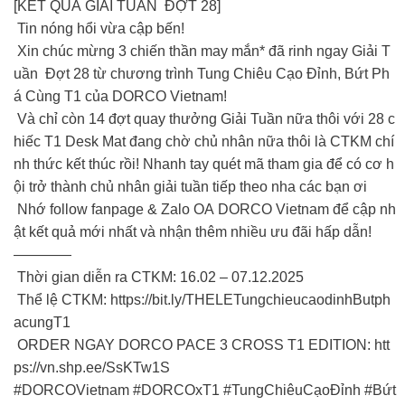
[KẾT QUẢ GIẢI TUẦN ĐỢT 28]
Tin nóng hổi vừa cập bến!
Xin chúc mừng 3 chiến thần may mắn* đã rinh ngay Giải T
uần Đợt 28 từ chương trình Tung Chiêu Cạo Đỉnh, Bứt Ph
á Cùng T1 của DORCO Vietnam!
Và chỉ còn 14 đợt quay thưởng Giải Tuần nữa thôi với 28 c
hiếc T1 Desk Mat đang chờ chủ nhân nữa thôi là CTKM chí
nh thức kết thúc rồi! Nhanh tay quét mã tham gia để có cơ h
ội trở thành chủ nhân giải tuần tiếp theo nha các bạn ơi
Nhớ follow fanpage & Zalo OA DORCO Vietnam để cập nh
ật kết quả mới nhất và nhận thêm nhiều ưu đãi hấp dẫn!
————
Thời gian diễn ra CTKM: 16.02 – 07.12.2025
Thể lệ CTKM: https://bit.ly/THELETungchieucaodinhButph
acungT1
ORDER NGAY DORCO PACE 3 CROSS T1 EDITION: htt
ps://vn.shp.ee/SsKTw1S
#DORCOVietnam #DORCOxT1 #TungChiêuCạoĐỉnh #Bứt