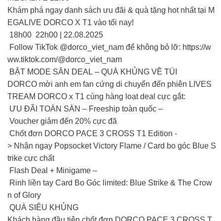
Khám phá ngay danh sách ưu đãi & quà tặng hot nhất tại M
EGALIVE DORCO X T1 vào tối nay!
18h00 22h00 | 22.08.2025
Follow TikTok @dorco_viet_nam để không bỏ lỡ: https://w
ww.tiktok.com/@dorco_viet_nam
BẬT MODE SĂN DEAL – QUÀ KHỦNG VỀ TÚI
DORCO mời anh em fan cứng di chuyển đến phiên LIVES
TREAM DORCO x T1 cùng hàng loạt deal cực gắt:
ƯU ĐÃI TOÀN SÀN – Freeship toàn quốc –
Voucher giảm đến 20% cực đã
Chốt đơn DORCO PACE 3 CROSS T1 Edition -
> Nhận ngay Popsocket Victory Flame / Card bo góc Blue S
trike cực chất
Flash Deal + Minigame –
Rinh liền tay Card Bo Góc limited: Blue Strike & The Crow
n of Glory
QUÀ SIÊU KHỦNG
Khách hàng đầu tiên chốt đơn DORCO PACE 3 CROSS T