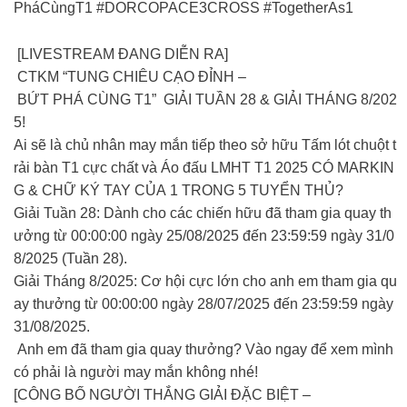
PháCùngT1 #DORCOPACE3CROSS #TogetherAs1
[LIVESTREAM ĐANG DIỄN RA]
CTKM “TUNG CHIÊU CẠO ĐỈNH –
BỨT PHÁ CÙNG T1” GIẢI TUẦN 28 & GIẢI THÁNG 8/202
5!
Ai sẽ là chủ nhân may mắn tiếp theo sở hữu Tấm lót chuột t
rải bàn T1 cực chất và Áo đấu LMHT T1 2025 CÓ MARKIN
G & CHỮ KÝ TAY CỦA 1 TRONG 5 TUYỂN THỦ?
Giải Tuần 28: Dành cho các chiến hữu đã tham gia quay th
ưởng từ 00:00:00 ngày 25/08/2025 đến 23:59:59 ngày 31/0
8/2025 (Tuần 28).
Giải Tháng 8/2025: Cơ hội cực lớn cho anh em tham gia qu
ay thưởng từ 00:00:00 ngày 28/07/2025 đến 23:59:59 ngày
31/08/2025.
Anh em đã tham gia quay thưởng? Vào ngay để xem mình
có phải là người may mắn không nhé!
[CÔNG BỐ NGƯỜI THẮNG GIẢI ĐẶC BIỆT –