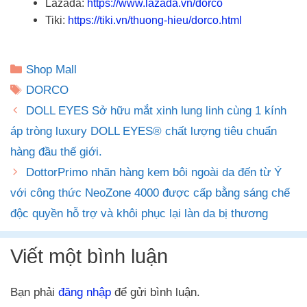
Lazada:
https://www.lazada.vn/dorco
Tiki:
https://tiki.vn/thuong-hieu/dorco.html
Danh
Shop Mall
mục
Thẻ
DORCO
DOLL EYES Sở hữu mắt xinh lung linh cùng 1 kính
áp tròng luxury DOLL EYES® chất lượng tiêu chuẩn
hàng đầu thế giới.
DottorPrimo nhãn hàng kem bôi ngoài da đến từ Ý
với công thức NeoZone 4000 được cấp bằng sáng chế
độc quyền hỗ trợ và khôi phục lại làn da bị thương
Viết một bình luận
Bạn phải
đăng nhập
để gửi bình luận.