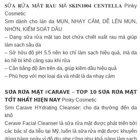
𝐒Ữ𝐀 𝐑Ử𝐀 𝐌Ặ𝐓 𝐑𝐀𝐔 𝐌Á 𝐒𝐊𝐈𝐍𝟏𝟎𝟎𝟒 𝐂𝐄𝐍𝐓𝐄𝐋𝐋𝐀 Pinky
Cosmetic
Srm dành cho làn da MỤN, NHẠY CẢM, DỄ LÊN MỤN,
NHỜN, KIỂM SOÁT DẦU
– Dạng sữa rửa mặt tạo bọt chứa chiết xuất rau má giúp
làm sạch sâu da
– Sở hữu độ pH 5.5 nên ko chỉ làm sạch hiệu quả, mà da
ko hề bị khô căng sau khi rửa
– Cân bằng độ ẩm trên da, giúp kiềm dầu hiệu quả
– Phù hợp với mọi loại da và nhất là da nhạy cảm
𝗦𝗨̛̃𝗔 𝗥𝗨̛̃𝗔 𝗠𝗔̣̆𝗧 #𝗖𝗔𝗥𝗔𝗩𝗘 – 𝗧𝗢𝗣 𝟭𝟬 𝗦𝗨̛̃𝗔 𝗥𝗨̛̃𝗔 𝗠𝗔̣̆𝗧
𝗧𝗢̂́𝗧 𝗡𝗛𝗔̂́𝗧 𝗛𝗜𝗘̣̂𝗡 𝗡𝗔𝗬 Pinky Cosmetic
Srm Carave HYdrating Cleanser: cho da thường đến da
khô
Cerave Facial Cleanser là sữa rửa mặt được phát triển bởi
các bác sĩ da liễu tại Mỹ, luôn là sữa rửa mặt được khuyên
dùng hàng ngày vì độ dịu nhẹ cũng như khả năng làm sạch