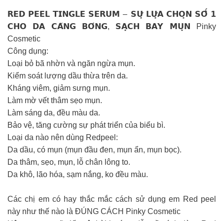
𝗥𝗘𝗗 𝗣𝗘𝗘𝗟 𝗧𝗜𝗡𝗚𝗟𝗘 𝗦𝗘𝗥𝗨𝗠 – 𝗦𝗨̛̣ 𝗟𝗨̛̣𝗔 𝗖𝗛𝗢̣𝗡 𝗦𝗢̂́ 𝟭
𝗖𝗛𝗢 𝗗𝗔 𝗖𝗔̆𝗡𝗚 𝗕𝗢́𝗡𝗚, 𝗦𝗔̣𝗖𝗛 𝗕𝗔𝗬 𝗠𝗨̣𝗡 Pinky
Cosmetic
Công dụng:
Loại bỏ bã nhờn và ngăn ngừa mụn.
Kiểm soát lượng dầu thừa trên da.
Kháng viêm, giảm sưng mụn.
Làm mờ vết thâm sẹo mụn.
Làm sáng da, đều màu da.
Bảo vệ, tăng cường sự phát triển của biểu bì.
Loại da nào nên dùng Redpeel:
Da dầu, có mụn (mụn đầu đen, mụn ẩn, mụn bọc).
Da thâm, sẹo, mụn, lỗ chân lông to.
Da khô, lão hóa, sạm nắng, ko đều màu.
Các chị em có hay thắc mắc cách sử dụng em Red peel
này như thế nào là ĐÚNG CÁCH Pinky Cosmetic