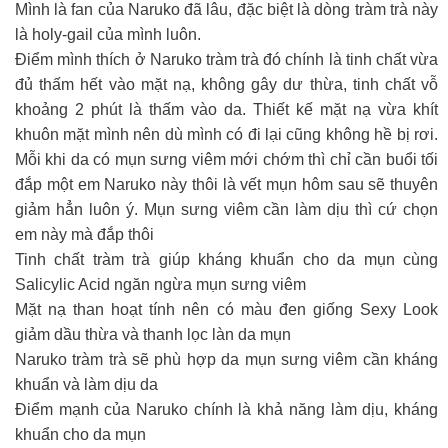
Mình là fan của Naruko đã lâu, đặc biệt là dòng tràm trà này
là holy-gail của mình luôn.
Điểm mình thích ở Naruko tràm trà đó chính là tinh chất vừa
đủ thấm hết vào mặt nạ, không gây dư thừa, tinh chất vỗ
khoảng 2 phút là thấm vào da. Thiết kế mặt nạ vừa khít
khuôn mặt mình nên dù mình có đi lại cũng không hề bị rơi.
Mỗi khi da có mụn sưng viêm mới chớm thì chỉ cần buổi tối
đắp một em Naruko này thôi là vết mụn hôm sau sẽ thuyên
giảm hẳn luôn ý. Mụn sưng viêm cần làm dịu thì cứ chọn
em này mà đắp thôi
Tinh chất tràm trà giúp kháng khuẩn cho da mụn cùng
Salicylic Acid ngăn ngừa mụn sưng viêm
Mặt nạ than hoạt tính nên có màu đen giống Sexy Look
giảm dầu thừa và thanh lọc làn da mụn
Naruko tràm trà sẽ phù hợp da mụn sưng viêm cần kháng
khuẩn và làm dịu da
Điểm mạnh của Naruko chính là khả năng làm dịu, kháng
khuẩn cho da mụn