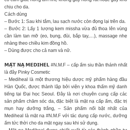
chịu cho da.
Cách dùng
– Bước 1: Sau khi tắm, lau sạch nước còn đọng lại trên da.
– Bước 2: Lấy 1 lượng kem missha vừa đủ thoa lên vùng
cần làm tan mỡ (eo, bụng, đùi, bắp tay,…), massage nhẹ
nhàng theo chiều kim đồng hồ.
– Dùng được cho cả nam và nữ.
𝗠𝗔̣̆𝗧 𝗡𝗔̣ 𝗠𝗘𝗗𝗜𝗛𝗘𝗟 #N.M.F – cấp ẩm siu thần thánh nhất
là đây Pinky Cosmetic
– Mediheal là một thương hiệu dược mỹ phẩm hàng đầu
Hàn Quốc, được thành lập bởi viện y khoa thẩm mỹ danh
tiếng tại Đại học Seoul. Đây là nơi chuyên cung cấp các
sản phẩm chăm sóc da, đặc biệt là mặt nạ cấp ẩm, đặc trị
mụn hay dưỡng trắng, – Sản phẩm nổi bật nhất của
Mediheal là mặt nạ #N.M.F với tác dụng cấp nước, dưỡng
ẩm tức thời cho da mặt ngay sau khi sử dụng.