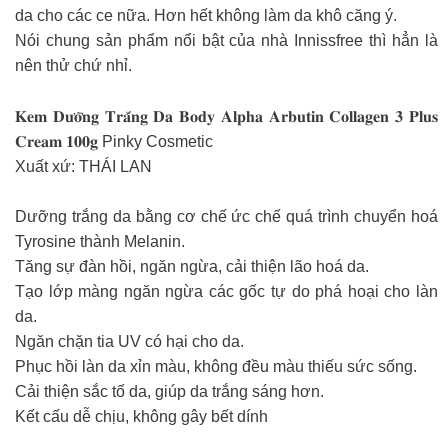
da cho các ce nữa. Hơn hết không làm da khô căng ý.
Nói chung sản phẩm nổi bật của nhà Innissfree thì hẳn là
nên thử chứ nhỉ.
𝐊𝐞𝐦 𝐃𝐮̛𝐨̛̃𝐧𝐠 𝐓𝐫𝐚̆́𝐧𝐠 𝐃𝐚 𝐁𝐨𝐝𝐲 𝐀𝐥𝐩𝐡𝐚 𝐀𝐫𝐛𝐮𝐭𝐢𝐧 𝐂𝐨𝐥𝐥𝐚𝐠𝐞𝐧 𝟑 𝐏𝐥𝐮𝐬
𝐂𝐫𝐞𝐚𝐦 𝟏𝟎𝟎𝐠 Pinky Cosmetic
Xuất xứ: THÁI LAN
Dưỡng trắng da bằng cơ chế ức chế quá trình chuyển hoá
Tyrosine thành Melanin.
Tăng sự đàn hồi, ngăn ngừa, cải thiện lão hoá da.
Tạo lớp màng ngăn ngừa các gốc tự do phá hoại cho làn
da.
Ngăn chặn tia UV có hại cho da.
Phục hồi làn da xỉn màu, không đều màu thiếu sức sống.
Cải thiện sắc tố da, giúp da trắng sáng hơn.
Kết cấu dễ chịu, không gây bết dính