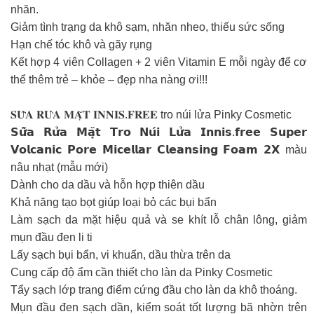
nhăn.
Giảm tình trạng da khô sạm, nhăn nheo, thiếu sức sống
Hạn chế tóc khô và gãy rụng
Kết hợp 4 viên Collagen + 2 viên Vitamin E mỗi ngày để cơ
thể thêm trẻ – khỏe – đẹp nha nàng ơi!!!
𝐒𝐔̛̃𝐀 𝐑𝐔̛̉𝐀 𝐌𝐀̣̆𝐓 𝐈𝐍𝐍𝐈𝐒.𝐅𝐑𝐄𝐄 tro núi lửa Pinky Cosmetic
𝗦𝘂̛̃𝗮 𝗥𝘂̛̉𝗮 𝗠𝗮̣̆𝘁 𝗧𝗿𝗼 𝗡𝘂́𝗶 𝗟𝘂̛̉𝗮 𝗜𝗻𝗻𝗶𝘀.𝗳𝗿𝗲𝗲 𝗦𝘂𝗽𝗲𝗿
𝗩𝗼𝗹𝗰𝗮𝗻𝗶𝗰 𝗣𝗼𝗿𝗲 𝗠𝗶𝗰𝗲𝗹𝗹𝗮𝗿 𝗖𝗹𝗲𝗮𝗻𝘀𝗶𝗻𝗴 𝗙𝗼𝗮𝗺 𝟮𝗫 màu
nâu nhạt (mẫu mới)
Dành cho da dầu và hỗn hợp thiên dầu
Khả năng tạo bọt giúp loại bỏ các bụi bẩn
Làm sạch da mặt hiệu quả và se khít lỗ chân lông, giảm
mụn đầu đen li ti
Lấy sạch bụi bẩn, vi khuẩn, dầu thừa trên da
Cung cấp độ ẩm cần thiết cho làn da Pinky Cosmetic
Tẩy sạch lớp trang điểm cứng đầu cho làn da khô thoáng.
Mụn đầu đen sạch dần, kiểm soát tốt lượng bã nhờn trên