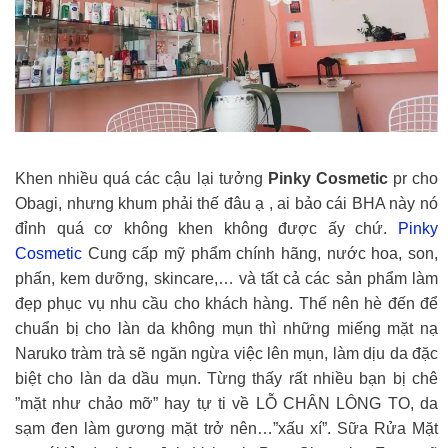
Khen nhiều quá các cậu lại tưởng
Pinky Cosmetic
pr cho
Obagi, nhưng khum phải thế đâu ạ , ai bảo cái BHA này nó
đỉnh quá cơ không khen không được ấy chứ.
Pinky
Cosmetic
Cung cấp mỹ phẩm chính hãng, nước hoa, son,
phấn, kem dưỡng, skincare,… và tất cả các sản phẩm làm
đẹp phục vụ nhu cầu cho khách hàng. Thế nên hè đến để
chuẩn bị cho làn da không mụn thì những miếng mặt nạ
Naruko tràm trà sẽ ngăn ngừa việc lên mụn, làm dịu da đặc
biệt cho làn da dầu mụn. Từng thấy rất nhiều bạn bị chê
”mặt như chảo mỡ” hay tự ti về LỖ CHÂN LÔNG TO, da
sạm đen làm gương mặt trở nên…”xấu xí”. Sữa Rửa Mặt