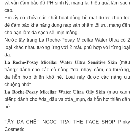
và vẫn đảm bảo độ PH sinh lý, mang lại hiệu quả làm sạch
cao.
Em ấy có chứa các chất hoạt động bề mặt được chọn lọc
để đảm bảo khả năng dung nạp sản phẩm tối ưu, mang đến
cho bạn làm da sạch sẽ, mịn màng.
Nước tẩy trang La Roche-Posay Micellar Water Ultra có 2
loại khác nhau tương ứng với 2 màu phù hợp với từng loại
da:
𝐋𝐚 𝐑𝐨𝐜𝐡𝐞-𝐏𝐨𝐬𝐚𝐲 𝐌𝐢𝐜𝐞𝐥𝐥𝐚𝐫 𝐖𝐚𝐭𝐞𝐫 𝐔𝐥𝐭𝐫𝐚 𝐒𝐞𝐧𝐬𝐢𝐭𝐢𝐯𝐞 𝐒𝐤𝐢𝐧 (màu
trắng): dành cho các cô nàng #da_nhạy_cảm, da thường,
da hỗn hợp thiên khô nè. Loại này được các nàng ưu
chuộng nhất
𝐋𝐚 𝐑𝐨𝐜𝐡𝐞-𝐏𝐨𝐬𝐚𝐲 𝐌𝐢𝐜𝐞𝐥𝐥𝐚𝐫 𝐖𝐚𝐭𝐞𝐫 𝐔𝐥𝐭𝐫𝐚 𝐎𝐢𝐥𝐲 𝐒𝐤𝐢𝐧 (màu xanh
biển): dành cho #da_dầu và #da_mụn, da hỗn hợ thiên dần
nè
TẨY DA CHẾT NGỌC TRAI THE FACE SHOP Pinky
Cosmetic