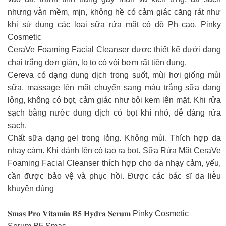
nhưng vẫn mềm, mịn, không hề có cảm giác căng rát như
khi sử dụng các loại sữa rửa mặt có độ Ph cao. Pinky
Cosmetic
CeraVe Foaming Facial Cleanser được thiết kế dưới dạng
chai trắng đơn giản, lọ to có vòi bơm rất tiện dụng.
Cereva có dạng dung dịch trong suốt, mùi hơi giống mùi
sữa, massage lên mặt chuyển sang màu trắng sữa dạng
lỏng, không có bọt, cảm giác như bôi kem lên mặt. Khi rửa
sạch bằng nước dung dịch có bọt khí nhỏ, dễ dàng rửa
sạch.
Chất sữa dạng gel trong lỏng. Không mùi. Thích hợp da
nhạy cảm. Khi đánh lên có tạo ra bọt. Sữa Rửa Mặt CeraVe
Foaming Facial Cleanser thích hợp cho da nhạy cảm, yếu,
cần được bảo vệ và phục hồi. Được các bác sĩ da liễu
khuyên dùng
𝐒𝐦𝐚𝐬 𝐏𝐫𝐨 𝐕𝐢𝐭𝐚𝐦𝐢𝐧 𝐁𝟓 𝐇𝐲𝐝𝐫𝐚 𝐒𝐞𝐫𝐮𝐦 Pinky Cosmetic