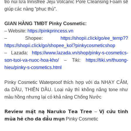
tro núi lửa Innisfree Jeju Volcanic Pore Cleansing Foam sẽ
giúp các nàng ”phục thù”.
GIAN HÀNG TMĐT Pinky Cosmetic:
– Website:
https://pinkprincess.vn
– Shopee:
https://shopii.click/go/ee_temp??
https://shopii.click/go/shopee_kol?pinkycosmeticshop
– Lazada:
https://www.lazada.vn/shop/pinky-s-cosmetics-
son-tuoi-va-nuoc-hoa-kho/
– Tiki:
https://tiki.vn/thuong-
hieu/pinky-s-cosmetics.html
Pinky Cosmetic Waterproof thích hợp với da NHẠY CẢM,
da DẦU, THIÊN DẦU. Loại này thì không nâng tone như
màu hồng nhưng lại có khả năng Chống Nước
𝗥𝗲𝘃𝗶𝗲𝘄 𝗺𝗮̣̆𝘁 𝗻𝗮̣ 𝗡𝗮𝗿𝘂𝗸𝗼 𝗧𝗲𝗮 𝗧𝗿𝗲𝗲 – 𝗩𝗶̣ 𝗰𝘂̛́𝘂 𝘁𝗶𝗻𝗵
𝗺𝘂̀𝗮 𝗵𝗲̀ 𝗰𝗵𝗼 𝗱𝗮 𝗱𝗮̂̀𝘂 𝗺𝘂̣𝗻 Pinky Cosmetic