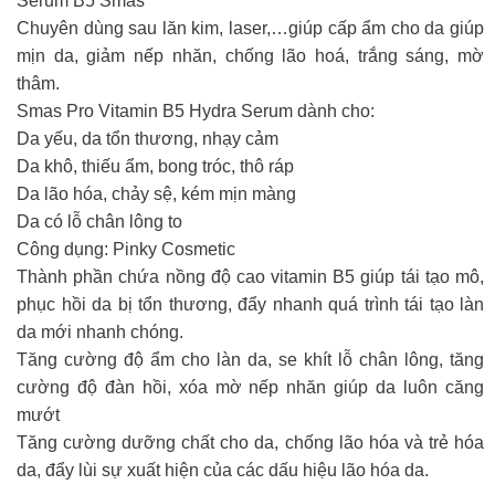
Serum B5 Smas
Chuyên dùng sau lăn kim, laser,…giúp cấp ẩm cho da giúp
mịn da, giảm nếp nhăn, chống lão hoá, trắng sáng, mờ
thâm.
Smas Pro Vitamin B5 Hydra Serum dành cho:
Da yếu, da tổn thương, nhạy cảm
Da khô, thiếu ẩm, bong tróc, thô ráp
Da lão hóa, chảy sệ, kém mịn màng
Da có lỗ chân lông to
Công dụng: Pinky Cosmetic
Thành phần chứa nồng độ cao vitamin B5 giúp tái tạo mô,
phục hồi da bị tổn thương, đẩy nhanh quá trình tái tạo làn
da mới nhanh chóng.
Tăng cường độ ẩm cho làn da, se khít lỗ chân lông, tăng
cường độ đàn hồi, xóa mờ nếp nhăn giúp da luôn căng
mướt
Tăng cường dưỡng chất cho da, chống lão hóa và trẻ hóa
da, đẩy lùi sự xuất hiện của các dấu hiệu lão hóa da.