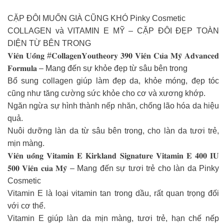
CẶP ĐÔI MUỐN GIÀ CŨNG KHÓ Pinky Cosmetic
COLLAGEN và VITAMIN E MỸ – CẶP ĐÔI ĐẸP TOÀN
DIỆN TỪ BÊN TRONG
𝐕𝐢𝐞̂𝐧 𝐔𝐨̂́𝐧𝐠 #𝐂𝐨𝐥𝐥𝐚𝐠𝐞𝐧𝐘𝐨𝐮𝐭𝐡𝐞𝐨𝐫𝐲 𝟑𝟗𝟎 𝐕𝐢𝐞̂𝐧 𝐂𝐮̉𝐚 𝐌𝐲̃ 𝐀𝐝𝐯𝐚𝐧𝐜𝐞𝐝
𝐅𝐨𝐫𝐦𝐮𝐥𝐚 – Mang đến sự khỏe đẹp từ sâu bên trong
Bổ sung collagen giúp làm đẹp da, khỏe móng, đẹp tóc
cũng như tăng cường sức khỏe cho cơ và xương khớp.
Ngăn ngừa sự hình thành nếp nhăn, chống lão hóa da hiệu
quả.
Nuôi dưỡng làn da từ sâu bên trong, cho làn da tươi trẻ,
mịn màng.
𝐕𝐢𝐞̂𝐧 𝐮𝐨̂́𝐧𝐠 𝐕𝐢𝐭𝐚𝐦𝐢𝐧 𝐄 𝐊𝐢𝐫𝐤𝐥𝐚𝐧𝐝 𝐒𝐢𝐠𝐧𝐚𝐭𝐮𝐫𝐞 𝐕𝐢𝐭𝐚𝐦𝐢𝐧 𝐄 𝟒𝟎𝟎 𝐈𝐔
𝟓𝟎𝟎 𝐕𝐢𝐞̂𝐧 𝐜𝐮̉𝐚 𝐌𝐲̃ – Mang đến sự tươi trẻ cho làn da Pinky
Cosmetic
Vitamin E là loại vitamin tan trong dầu, rất quan trọng đối
với cơ thể.
Vitamin E giúp làn da mịn màng, tươi trẻ, hạn chế nếp