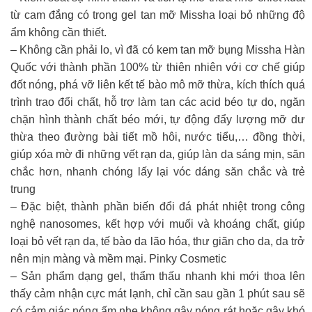
từ cam đắng có trong gel tan mỡ Missha loại bỏ những độ
ẩm không cần thiết.
– Không cần phải lo, vì đã có kem tan mỡ bụng Missha Hàn
Quốc với thành phần 100% từ thiên nhiên với cơ chế giúp
đốt nóng, phá vỡ liên kết tế bào mô mỡ thừa, kích thích quá
trình trao đổi chất, hỗ trợ làm tan các acid béo tự do, ngăn
chặn hình thành chất béo mới, tự động đẩy lượng mỡ dư
thừa theo đường bài tiết mồ hôi, nước tiểu,… đồng thời,
giúp xóa mờ đi những vết rạn da, giúp làn da sáng mịn, săn
chắc hơn, nhanh chóng lấy lại vóc dáng săn chắc và trẻ
trung
– Đặc biệt, thành phần biến đổi đá phát nhiệt trong công
nghệ nanosomes, kết hợp với muối và khoáng chất, giúp
loại bỏ vết rạn da, tế bào da lão hóa, thư giãn cho da, da trở
nên mịn màng và mềm mại. Pinky Cosmetic
– Sản phẩm dạng gel, thẩm thấu nhanh khi mới thoa lên
thấy cảm nhận cực mát lạnh, chỉ cần sau gần 1 phút sau sẽ
có cảm giác nóng ấm nhẹ không gây nóng rát hoặc gây khó