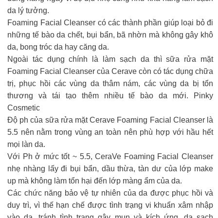
da lý tưởng.
Foaming Facial Cleanser có các thành phần giúp loại bỏ đi
những tế bào da chết, bụi bẩn, bã nhờn mà không gây khô
da, bong tróc da hay căng da.
Ngoài tác dụng chính là làm sạch da thì sữa rửa mặt
Foaming Facial Cleanser của Cerave còn có tác dụng chữa
trị, phục hồi các vùng da thâm nám, các vùng da bị tổn
thương và tái tạo thêm nhiều tế bào da mới. Pinky
Cosmetic
Độ ph của sữa rửa mặt Cerave Foaming Facial Cleanser là
5.5 nên nằm trong vùng an toàn nên phù hợp với hầu hết
mọi làn da.
Với Ph ở mức tốt ~ 5.5, CeraVe Foaming Facial Cleanser
nhẹ nhàng lấy đi bụi bẩn, dầu thừa, tàn dư của lớp make
up mà không làm tổn hại đến lớp màng ẩm của da.
Các chức năng bảo vệ tự nhiên của da được phục hồi và
duy trì, vì thế hạn chế được tình trạng vi khuẩn xâm nhập
vào da, tránh tình trạng gây mụn và kích ứng, da sạch