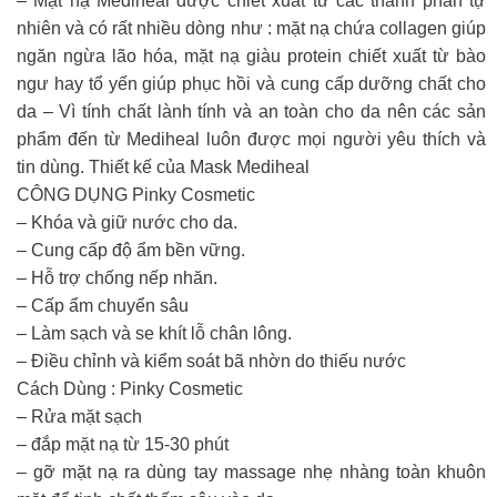
– Mặt nạ Mediheal được chiết xuất từ các thành phần tự
nhiên và có rất nhiều dòng như : mặt nạ chứa collagen giúp
ngăn ngừa lão hóa, mặt nạ giàu protein chiết xuất từ bào
ngư hay tổ yến giúp phục hồi và cung cấp dưỡng chất cho
da – Vì tính chất lành tính và an toàn cho da nên các sản
phẩm đến từ Mediheal luôn được mọi người yêu thích và
tin dùng. Thiết kế của Mask Mediheal
CÔNG DỤNG Pinky Cosmetic
– Khóa và giữ nước cho da.
– Cung cấp độ ẩm bền vững.
– Hỗ trợ chống nếp nhăn.
– Cấp ẩm chuyển sâu
– Làm sạch và se khít lỗ chân lông.
– Điều chỉnh và kiểm soát bã nhờn do thiếu nước
Cách Dùng : Pinky Cosmetic
– Rửa mặt sạch
– đắp mặt nạ từ 15-30 phút
– gỡ mặt nạ ra dùng tay massage nhẹ nhàng toàn khuôn