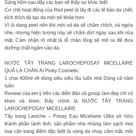
Sáng hôm sau dậy các bạn sẽ thấy sự khác biệt
Cơ chế hoạt động của Red peel là lấy đi các tế bào da chết,
kích thích tái tạo da mới trẻ khỏe hơn
Vì là dạng peel nên khi mới sd da sẽ châm chích, và ngứa
nhẹ, nhưng hiện tượng này sẽ chấm dứt ngay sau khi rửa
mặt. Cảm nhận rõ nhất là lỗ chân lông sẽ mở ra để đưa
dưỡng chất ngấm vào da.
NƯỚC TẨY TRANG LAROCHEPOSAY MICELLAIRE
QUẢ LÀ CHÂN ÁI Pinky Cosmetic
1 chai 400ml về dùng siêu siêu lâu luôn nhé Dùng cả năm
luôn
Review của em ý trên các diễn đàn và group làm đẹp chỉ có
khen và khen. Đấy chính là NƯỚC TẨY TRANG
LAROCHEPOSAY MICELLAIRE
Tẩy trang Laroche – Posay Eau Micellaire Ultra sở hữu
thành phần lành tính, sản phẩm nhẹ nhàng làm sạch mọi
loại cặn trang điểm đặc biệt là vùng da nhạy cảm mắt, môi