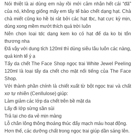
Nói thiệt là ai dùng em này rồi mới cảm nhận hết cái “đã”
của nó, không giống mấy em tẩy tế bào chết dạng hạt. Chà
chà miết cũng ko hề bị rát bởi các hạt tbc, hạt cực kỳ mịn,
dùng xong mềm mướt thích quá trời luôn
Nên chọn loại tdc dạng kem ko có hạt để da ko bị tổn
thương nha
Đã vậy với dung tích 120ml thì dùng siêu lâu luôn các nàng,
quá kinh tế ý ạ
Tẩy da chết The Face Shop ngọc trai White Jewel Peeling
120ml là loại tẩy da chết cho mặt nổi tiếng của The Face
Shop.
Với thành phần chính là chiết xuất từ bột ngọc trai và chất
xơ tự nhiên (Cenllulose) giúp:
Làm giảm các lớp da chết trên bề mặt da
Lấy đi lớp sừng sần sùi
Trả lại cho da vẻ mịn màng
Lỗ chân lông thông thoáng thúc đẩy mạch máu hoạt động.
Hơn thế, các dưỡng chất trong ngọc trai giúp dần sáng lên.