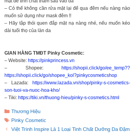
mặt để tinh chất thấm sâu vào da
– Có thể không cần rửa mặt lại để qua đêm nếu nàng nào
muốn sử dụng như mask đêm !!
– Hãy tập thói quen đắp mặt nạ nàng nhé, nếu muốn kéo
dài tuổi thọ của làn da
GIAN HÀNG TMĐT Pinky Cosmetic:
– Website:
https://pinkprincess.vn
– Shopee:
https://shopii.click/go/ee_temp??
https://shopii.click/go/shopee_kol?pinkycosmeticshop
– Lazada:
https://www.lazada.vn/shop/pinky-s-cosmetics-
son-tuoi-va-nuoc-hoa-kho/
– Tiki:
https://tiki.vn/thuong-hieu/pinky-s-cosmetics.html
Danh
Thương Hiệu
mục
Thẻ
Pinky Cosmetic
Việt Trinh Inspire Là 1 Loại Tinh Chất Dưỡng Da Đậm