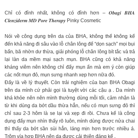
Chỉ có đỉnh nhất, không có đỉnh hơn – 𝑶𝒃𝒂𝒈𝒊 𝑩𝑯𝑨
𝑪𝒍𝒆𝒏𝒛𝒊𝒅𝒆𝒓𝒎 𝑴𝑫 𝑷𝒐𝒓𝒆 𝑻𝒉𝒆𝒓𝒂𝒑𝒚 Pinky Cosmetic
Nói về công dụng trên da của BHA, không thể không kể
đến khả năng đi sâu vào lỗ chân lông để “dọn sạch” mọi bụi
bẩn, bã nhờn dư thừa, giải phóng lỗ chân lông bít tắc và trả
lại làn da mềm mại sạch mụn. BHA cũng có khả năng
kháng viêm nên không chỉ đẩy mụn ẩn mà em ý còn giúp
các nốt mụn đỏ, mụn sưng nhanh xẹp hơn nữa đó.
Đấy là về lý thuyết. Còn trải nghiệm của bạn BHA Obagi
trên da mình cứ phải gọi là tuyệt vời các cậu ạ . Da mình
khá khỏe nên nên mình thường dùng mỗi tối, cảm nhận là
từ khi dùng da bớt dầu thừa hẳn, nếu có mụn sưng đỏ thì
chỉ sau 2-3 hôm là se lại và xẹp đi rồi. Chưa kể là công
dụng đẩy mụn nhìn thấy rõ luôn, mình dùng được nửa chai
thì thấy da bớt sần sùi hẳn, láng mịn hơn trước nhiều á.
Trộm vía hợp BHA nên da được cải thiện đáng kể .