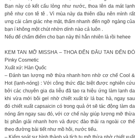
Bạn này có kết cấu lỏng như nước, thoa lên da mát lạnh
phê như con tê tê . Vì mùa này da thiên dầu nên mình rất
ưng cái cảm giác nhẹ mặt, thấm nhanh đến ngỡ ngàng của
bạn í không một chút nhờn dính nào cả luôn .
Nếu để chấm điểm cho bạn này thì hẳn nhiên là rồi hehee
KEM TAN MỠ MISSHA – THOA ĐẾN ĐÂU TAN ĐẾN ĐÓ
Pinky Cosmetic
Xuất xứ: Hàn Quốc
– Đánh tan lượng mỡ thừa nhanh hơn nhờ cơ chế Cool &
Hot (lạnh-nóng) : Với công thức đặc biệt được nghiên cứu
bởi các chuyên gia da liễu đã tạo ra hiệu ứng làm lạnh da
khi vừa mới bôi gel nhờ chiết xuất từ lá bạc hà, ngay sau
đó chiết xuất capsaicin có trong quả ớt sẽ tác động làm da
nóng ấm ngay sau đó, với cơ chế này giúp lượng mỡ thừa
bị phân giải nhanh hơn và được đào thải ra ngoài cơ thể
theo đường bài tiết như mồ hôi, nước tiểu.
– Kiểm soát sự hình thành và tích tụ mỡ thừa nhờ chiết xuất