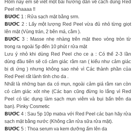
Hôm nay em sẽ viết một bài hướng dẫn về cách dùng Red
Peel nhaaaa !!
𝗕𝗨̛𝗢̛́𝗖 1 : Rửa sạch mặt bằng srm.
𝗕𝗨̛𝗢̛́𝗖 2 : Lấy một lượng Red Peel vừa đủ nhỏ từng giọt
lên mặt (Vùng trán, 2 bên má, cằm ).
𝗕𝗨̛𝗢̛́𝗖 3 : Masse nhẹ nhàng trên mặt theo vòng tròn từ
trong ra ngoài 5p đến 10 phút r rửa mặt
Lưu ý nhỏ khi dùng Red Peel cho ce ạ : Có thể 2-3 lần
dùng đầu tiên sẽ có cảm giác râm ran ( kiểu như cảm giác
bị dị ứng ) nhưng không sao nhé vì Các thành phần của
Red Peel rất lành tính cho da .
Nhất là những bạn da có mụn, ngoài cảm giá râm ran còn
có cảm giác xót nhẹ (Các bạn cũng đừng lo lắng vì Red
Peel có tác dụng làm sạch mụn viêm và bụi bẩn trên da
bạn). Pinky Cosmetic
𝗕𝗨̛𝗢̛́𝗖 4 : Sau 5p 10p matxa với Red Peel các bạn hãy rửa
sạch mặt bằng nước (Không cần rửa sữa rửa mặt).
𝗕𝗨̛𝗢̛́𝗖 5 : Thoa serum va kem dưỡng ẩm lên da