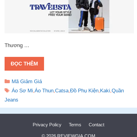
Thương …
ĐỌC THÊM
Danh
Mã Giảm Giá
mục
Thẻ
Áo Sơ Mi
,
Áo Thun
,
Catsa
,
Đồ Phụ Kiện
,
Kaki
,
Quần
Jeans
Privacy Policy
Terms
Contact
© 2026 REVIEWGIA.COM