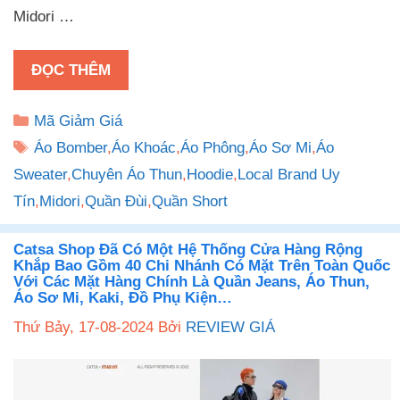
Midori …
ĐỌC THÊM
Danh
Mã Giảm Giá
mục
Thẻ
Áo Bomber
,
Áo Khoác
,
Áo Phông
,
Áo Sơ Mi
,
Áo
Sweater
,
Chuyên Áo Thun
,
Hoodie
,
Local Brand Uy
Tín
,
Midori
,
Quần Đùi
,
Quần Short
Catsa Shop Đã Có Một Hệ Thống Cửa Hàng Rộng
Khắp Bao Gồm 40 Chi Nhánh Có Mặt Trên Toàn Quốc
Với Các Mặt Hàng Chính Là Quần Jeans, Áo Thun,
Áo Sơ Mi, Kaki, Đồ Phụ Kiện…
Thứ Bảy, 17-08-2024
Bởi
REVIEW GIÁ