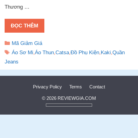
Thương …
ĐỌC THÊM
Danh
Mã Giảm Giá
mục
Thẻ
Áo Sơ Mi
,
Áo Thun
,
Catsa
,
Đồ Phụ Kiện
,
Kaki
,
Quần
Jeans
Privacy Policy
Terms
Contact
© 2026 REVIEWGIA.COM